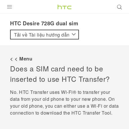
SẢN PHẨM
HTC Desire 728G dual sim‎
VIVE
Tải về Tài liệu hướng dẫn
G REIGNS
ĐIỆN THOẠI THÔNG MINH
< < Menu
Does a SIM card need to be
VIVERSE
inserted to use HTC Transfer?
ỨNG DỤNG
No. HTC Transfer uses
Wi‍-Fi®
to transfer your
HỖ TRỢ
data from your old phone to your new phone. On
your old phone, you can either use a
Wi‍-Fi
or data
connection to download the
HTC Transfer Tool
.