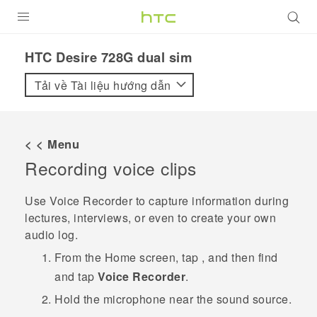
SẢN PHẨM
HTC Desire 728G dual sim‎
VIVE
Tải về Tài liệu hướng dẫn
G REIGNS
ĐIỆN THOẠI THÔNG MINH
< < Menu
Recording voice clips
VIVERSE
ỨNG DỤNG
Use
Voice Recorder
to capture information during
lectures, interviews, or even to create your own
HỖ TRỢ
audio log.
From the
Home
screen, tap
, and then find
and tap
Voice Recorder
.
Hold the microphone near the sound source.