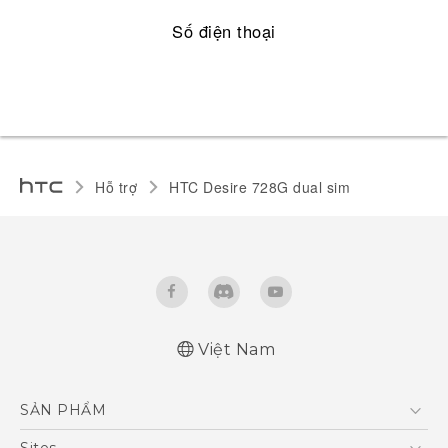
Số điện thoại
Hỗ trợ
HTC Desire 728G dual sim‎
Việt Nam
Quick start guide
SẢN PHẨM
User manual
5G
Sites