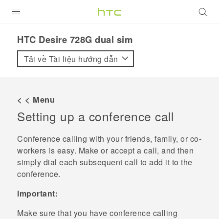
SẢN PHẨM
HTC Desire 728G dual sim‎
VIVE
Tải về Tài liệu hướng dẫn
G REIGNS
ĐIỆN THOẠI THÔNG MINH
< < Menu
Setting up a conference call
VIVERSE
ỨNG DỤNG
Conference calling with your friends, family, or co-
workers is easy. Make or accept a call, and then
HỖ TRỢ
simply dial each subsequent call to add it to the
conference.
Important:
Make sure that you have conference calling