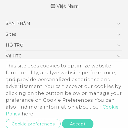
Việt Nam
Quick start guide
SẢN PHẨM
User manual
5G
Sites
Điện Thoại Thông Minh
HTC Dev
HỖ TRỢ
VIVE
HTC Research
Trung tâm hỗ trợ
Về HTC
Hỗ trợ bảo hành HTC
ESG
This site uses cookies to optimize website
functionality, analyze website performance,
Nhà đầu tư
and provide personalized experience and
Làm việc tại HTC
advertisement. You can accept our cookies by
Chính sách bảo mật
clicking on the button below or manage your
© 2011-2026 HTC Corporation
preference on Cookie Preferences. You can
Bảo mật sản phẩm
Legal Terms
also find more information about our
Cookie
Thông Tin Đấu Thầu
Policy
here.
Security and Privacy Whitepaper
Privacy Contact:
Global-Privacy@htc.com
Cookie preferences
Accept