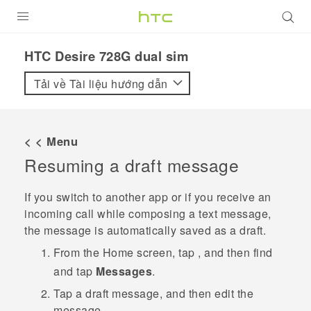
SẢN PHẨM
HTC Desire 728G dual sim‎
VIVE
Tải về Tài liệu hướng dẫn
G REIGNS
ĐIỆN THOẠI THÔNG MINH
< < Menu
Resuming a draft message
VIVERSE
ỨNG DỤNG
If you switch to another app or if you receive an
incoming call while composing a text message,
HỖ TRỢ
the message is automatically saved as a draft.
From the
Home
screen, tap
, and then find
and tap
Messages
.
Tap a draft message, and then edit the
message.