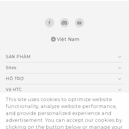
Việt Nam
Quick start guide
SẢN PHẨM
User manual
5G
Sites
Điện Thoại Thông Minh
HTC Dev
HỖ TRỢ
VIVE
HTC Research
Trung tâm hỗ trợ
Về HTC
Hỗ trợ bảo hành HTC
This site uses cookies to optimize website
ESG
functionality, analyze website performance,
Nhà đầu tư
and provide personalized experience and
Làm việc tại HTC
advertisement. You can accept our cookies by
Chính sách bảo mật
clicking on the button below or manage your