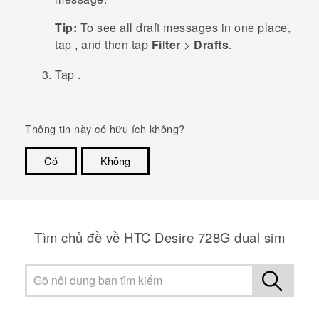
Tip:
To see all draft messages in one place,
tap
, and then tap
Filter
>
Drafts
.
Tap
.
Thông tin này có hữu ích không?
Có
Không
Cám ơn!
Tìm chủ đề về HTC Desire 728G dual sim