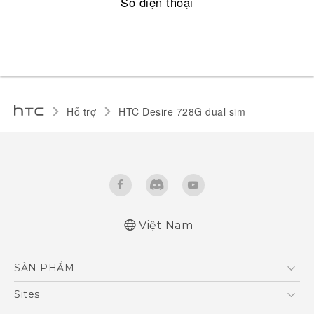
Số điện thoại
Hỗ trợ
HTC Desire 728G dual sim‎
Việt Nam
Quick start guide
SẢN PHẨM
User manual
5G
Sites
Điện Thoại Thông Minh