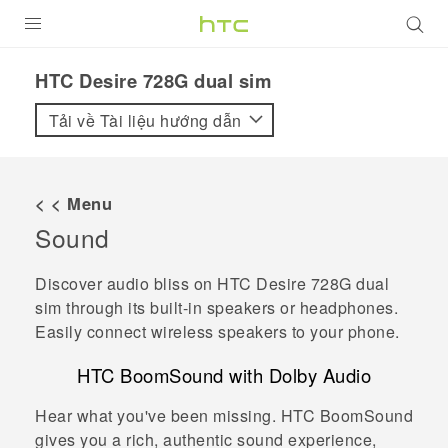
SẢN PHẨM
HTC Desire 728G dual sim‎
VIVE
Tải về Tài liệu hướng dẫn
G REIGNS
ĐIỆN THOẠI THÔNG MINH
< < Menu
Sound
VIVERSE
ỨNG DỤNG
Discover audio bliss on
HTC Desire 728G dual
sim
through its built-in speakers or headphones.
HỖ TRỢ
Easily connect wireless speakers to your phone.
HTC BoomSound
with
Dolby Audio
Hear what you've been missing.
HTC BoomSound
gives you a rich, authentic sound experience,