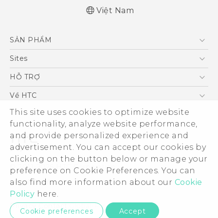
Việt Nam
Quick start guide
SẢN PHẨM
User manual
5G
Sites
Điện Thoại Thông Minh
HTC Dev
HỖ TRỢ
VIVE
HTC Research
Trung tâm hỗ trợ
Về HTC
Hỗ trợ bảo hành HTC
This site uses cookies to optimize website
ESG
functionality, analyze website performance,
Nhà đầu tư
and provide personalized experience and
Làm việc tại HTC
advertisement. You can accept our cookies by
Chính sách bảo mật
clicking on the button below or manage your
© 2011-2026 HTC Corporation
preference on Cookie Preferences. You can
Bảo mật sản phẩm
also find more information about our
Cookie
Legal Terms
Thông Tin Đấu Thầu
Policy
here.
Security and Privacy Whitepaper
Privacy Contact:
Global-Privacy@htc.com
Cookie preferences
Accept