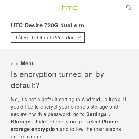
SẢN PHẨM
HTC Desire 728G dual sim‎
VIVE
Tải về Tài liệu hướng dẫn
G REIGNS
ĐIỆN THOẠI THÔNG MINH
< < Menu
Is encryption turned on by
VIVERSE
default?
ỨNG DỤNG
No, it's not a default setting in
Android
Lollipop. If
HỖ TRỢ
you'd like to encrypt your phone's storage and
secure it with a password, go to
Settings
>
Storage
. Under
Phone storage
, select
Phone
storage encryption
and follow the instructions
on the screen.