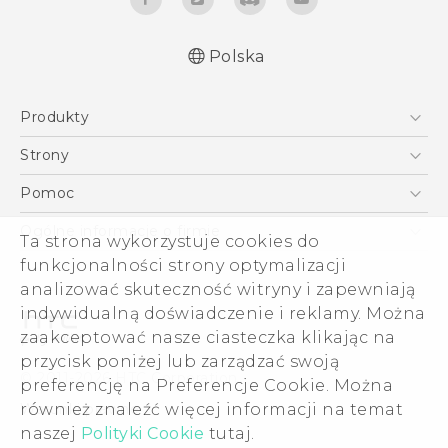
Polska
Produkty
Polish - Podręczniki użytkownika
Smartfony
Polish - Wytyczne dotyczące bezpieczeństwa i
Strony
wytyczne wymagane przez prawo
5G
HTC Vive
Pomoc
English - User manual
VIVE
HTC Dev
Pomoc
Safety and regulatory guide
Ogólne informacje o firmie
Ta strona wykorzystuje cookies do
Akcesoria
Pomoc E-commerce
ESG
funkcjonalności strony optymalizacji
analizować skuteczność witryny i zapewniają
Informacje o firmie
indywidualną doświadczenie i reklamy. Można
Dla inwestorów (angielski)
zaakceptować nasze ciasteczka klikając na
Cookie Preferences
przycisk poniżej lub zarządzać swoją
© 2011-2026 HTC Corporation
preferencję na Preferencje Cookie. Można
Kariera
Warunki prawne
również znaleźć więcej informacji na temat
Security and Privacy Whitepaper
naszej
Polityki Cookie
tutaj.