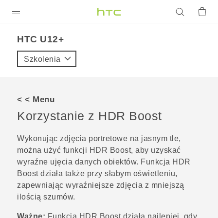
PRODUKTY
HTC U12+‎
VIVE
Szkolenia
G REIGNS
SMARTFONY
< < Menu
AKCESORIA
Korzystanie z
HDR Boost
VIVERSE
Wykonując zdjęcia portretowe na jasnym tle,
można użyć funkcji
HDR Boost
, aby uzyskać
POMOC TECHNICZNA
wyraźne ujęcia danych obiektów. Funkcja
HDR
Urządzenia i akcesoria HTC
Zaloguj się
Boost
działa także przy słabym oświetleniu,
zapewniając wyraźniejsze zdjęcia z mniejszą
ilością szumów.
Ważne:
Funkcja
HDR Boost
działa najlepiej, gdy