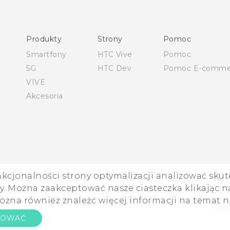
Polish - Wytyczne dotyczące bezpieczeństwa i wytyczne
wymagane przez prawo
Produkty
Strony
Pomoc
English - User manual
Smartfony
HTC Vive
Pomoc
Safety and regulatory guide
5G
HTC Dev
Pomoc E-comme
VIVE
Akcesoria
nkcjonalności strony optymalizacji analizować skut
©
. Można zaakceptować nasze ciasteczka klikając na
ożna również znaleźć więcej informacji na temat 
Kont
TOWAĆ