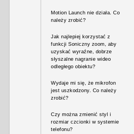
można naładować telefonu?
Jak uruchomić telefon w trybie
i jak z niej korzystać?
HTC nie jest dostępna w
awaryjnym?
Motion Launch nie działa. Co
telefonie?
Dlaczego bateria szybko się
należy zrobić?
Dlaczego telefon nie blokuje
rozładowywuje?
Jak z panelu Powiadomienia
się, chociaż hasło blokady
Czy mogę udostępniać pliki
usunąć powiadomienie z
Jak najlepiej korzystać z
ekranu zostało już ustawione?
multimedialne innym telefonom
Jak oszczędzać energię
informacją o tym, że
funkcji Soniczny zoom, aby
lub z innych telefonów przy
baterii?
określona aplikacja działa w
uzyskać wyraźne, dobrze
użyciu Bezpośrednie Wi-Fi?
Dlaczego po włączeniu lub
tle?
słyszalne nagranie wideo
ponownym uruchomieniu
odległego obiektu?
telefonu wyświetlany jest
monit o wprowadzenie hasła w
Wydaje mi się, że mikrofon
celu odszyfrowania telefonu?
jest uszkodzony. Co należy
zrobić?
Czy można zmienić styl i
rozmiar czcionki w systemie
telefonu?