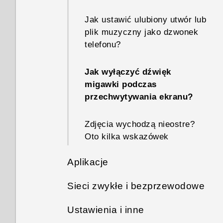
Jak ustawić ulubiony utwór lub
plik muzyczny jako dzwonek
telefonu?
Jak wyłączyć dźwięk
migawki podczas
przechwytywania ekranu?
Zdjęcia wychodzą nieostre?
Oto kilka wskazówek
Aplikacje
Sieci zwykłe i bezprzewodowe
Dlaczego asystent
Google Assistant nie
Ustawienia i inne
Czy telefon może przełączać
uruchamia się, gdy mówię „OK