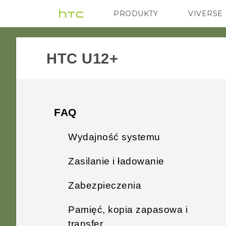
PRODUKTY
VIVERSE
VIVE
G REIGNS
HTC U12+‎
FAQ
Wydajność systemu
Zasilanie i ładowanie
Co należy zrobić przed
zaktualizowaniem
Zabezpieczenia
Jak działa Qualcomm Szybkie
oprogramowania telefonu?
ładowanie 3.0?
Pamięć, kopia zapasowa i
Dlaczego nie mogę
Jak uzyskać pomoc w
transfer