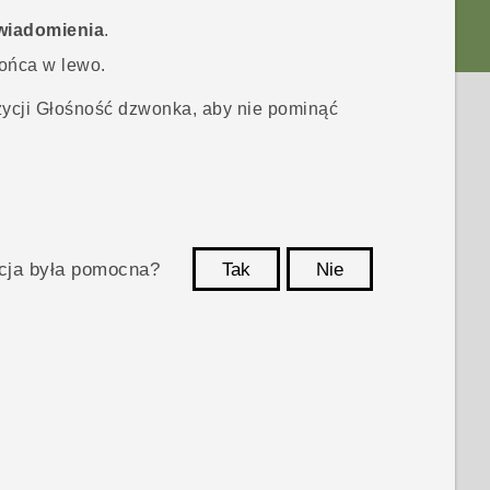
wiadomienia
.
ońca w lewo.
ycji
Głośność dzwonka
, aby nie pominąć
acja była pomocna?
Tak
Nie
Dziękujemy!