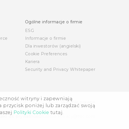
Ogólne informacje o firmie
ESG
rce
Informacje o firmie
Dla inwestorów (angielski)
Cookie Preferences
Kariera
Security and Privacy Whitepaper
eczność witryny i zapewniają
 2011-2026 HTC Corporation
Warunki prawne
 przycisk poniżej lub zarządzać swoją
naszej
Polityki Cookie
tutaj.
akt ds. prywatności:
Global-Privacy@htc.com