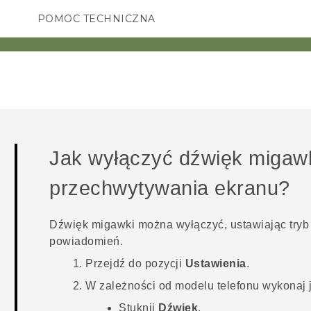
POMOC TECHNICZNA
Urządzenia i akcesoria HTC
SMARTFONY
AKCESORIA
Jak wyłączyć dźwięk migaw
przechwytywania ekranu?
Dźwięk migawki można wyłączyć, ustawiając tryb c
powiadomień.
Przejdź do pozycji
Ustawienia
.
W zależności od modelu telefonu wykonaj 
Stuknij
Dźwięk
.