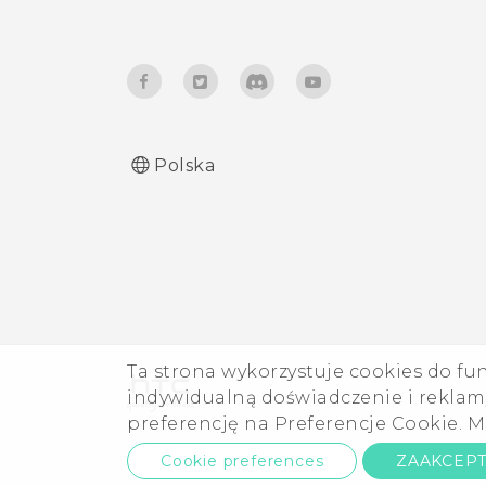
Gest dwukrotnego dotknięcia
Tryb podróży
funkcji Edge Sense
Gest przytrzymania funkcji
Edge Sense
Polska
Włączanie lub wyłączanie
funkcji Edge Sense
Otwieranie panelu Szybki
dostęp
Dodawanie aplikacji, szybkich
Ta strona wykorzystuje cookies do fu
ustawień i kontaktów
indywidualną doświadczenie i reklamy
preferencję na Preferencje Cookie. M
Dostosowywanie położenia
Cookie preferences
ZAAKCEP
panelu Szybki dostęp