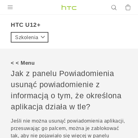
PRODUKTY
HTC U12+‎
VIVE
Szkolenia
G REIGNS
SMARTFONY
< < Menu
AKCESORIA
Jak z panelu Powiadomienia
VIVERSE
usunąć powiadomienie z
informacją o tym, że określona
POMOC TECHNICZNA
aplikacja działa w tle?
Urządzenia i akcesoria HTC
Zaloguj się
Jeśli nie można usunąć powiadomienia aplikacji,
przesuwając go palcem, można je zablokować
tak, aby nie pojawiało się więcej w panelu