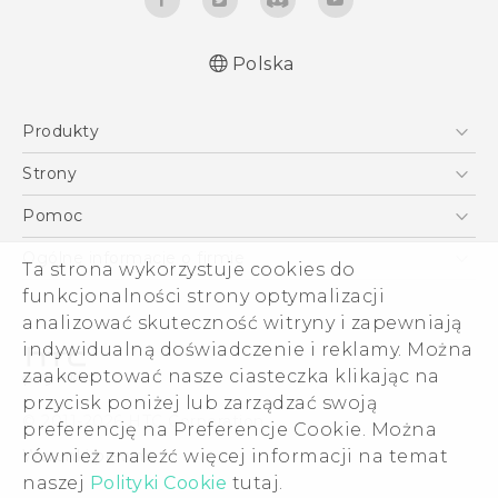
Polska
Produkty
Polish - Podręczniki użytkownika
Smartfony
Polish - Wytyczne dotyczące bezpieczeństwa i
Strony
wytyczne wymagane przez prawo
5G
HTC Vive
Pomoc
English - User manual
VIVE
HTC Dev
Pomoc
Safety and regulatory guide
Ogólne informacje o firmie
Ta strona wykorzystuje cookies do
Akcesoria
Pomoc E-commerce
ESG
funkcjonalności strony optymalizacji
analizować skuteczność witryny i zapewniają
Informacje o firmie
indywidualną doświadczenie i reklamy. Można
Dla inwestorów (angielski)
zaakceptować nasze ciasteczka klikając na
Cookie Preferences
przycisk poniżej lub zarządzać swoją
© 2011-2026 HTC Corporation
preferencję na Preferencje Cookie. Można
Kariera
Warunki prawne
również znaleźć więcej informacji na temat
Security and Privacy Whitepaper
naszej
Polityki Cookie
tutaj.