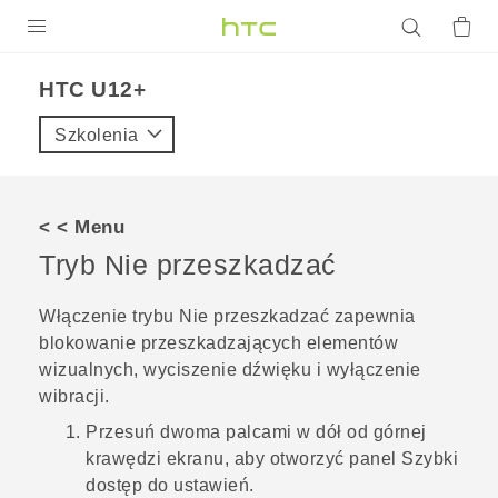
PRODUKTY
HTC U12+‎
VIVE
Szkolenia
G REIGNS
SMARTFONY
< < Menu
AKCESORIA
Tryb
Nie przeszkadzać
VIVERSE
Włączenie trybu
Nie przeszkadzać
zapewnia
blokowanie przeszkadzających elementów
POMOC TECHNICZNA
wizualnych, wyciszenie dźwięku i wyłączenie
Urządzenia i akcesoria HTC
Zaloguj się
wibracji.
Przesuń dwoma palcami w dół od górnej
krawędzi ekranu, aby otworzyć panel
Szybki
dostęp do ustawień
.