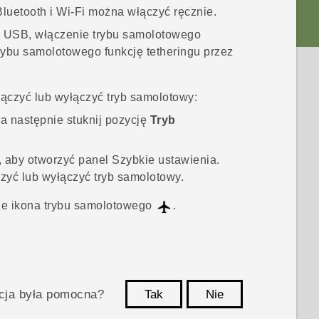
Bluetooth
i
Wi‍-Fi
można włączyć ręcznie.
zez USB, włączenie trybu samolotowego
rybu samolotowego funkcję tetheringu przez
ączyć lub wyłączyć tryb samolotowy:
 a następnie stuknij pozycję
Tryb
 aby otworzyć panel Szybkie ustawienia.
czyć lub wyłączyć tryb samolotowy.
ie ikona trybu samolotowego
.
acja była pomocna?
Tak
Nie
Dziękujemy!