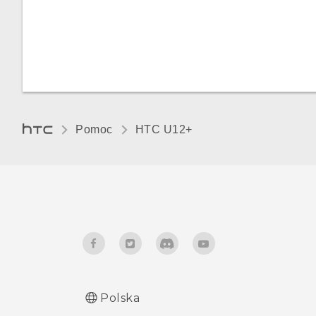
Pomoc
HTC U12+‎
Polska