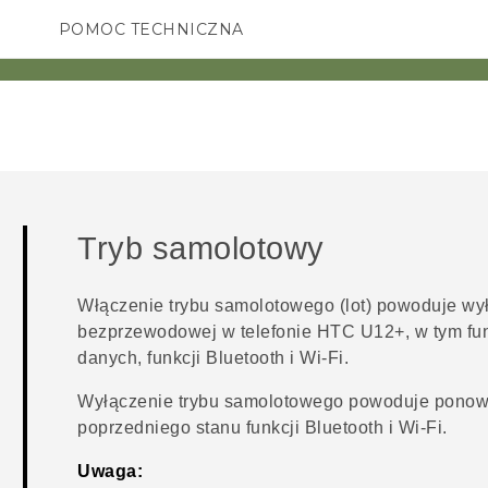
POMOC TECHNICZNA
Urządzenia i akcesoria HTC
SMARTFONY
AKCESORIA
Tryb samolotowy
Włączenie trybu samolotowego (lot) powoduje wył
bezprzewodowej w telefonie
HTC U12+‍
, w tym fu
danych, funkcji
Bluetooth
i
Wi‍-Fi
.
Wyłączenie trybu samolotowego powoduje ponowne
poprzedniego stanu funkcji
Bluetooth
i
Wi‍-Fi
.
Uwaga: