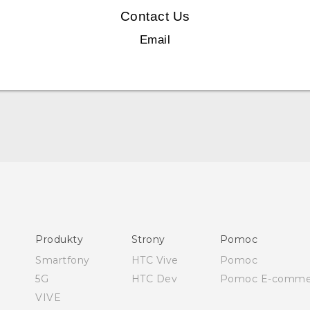
Contact Us
Email
Polish - Podręczniki użytkownika
Polish - Wytyczne dotyczące bezpieczeństwa i wytyczne
wymagane przez prawo
Produkty
Strony
Pomoc
English - User manual
Smartfony
HTC Vive
Pomoc
Safety and regulatory guide
5G
HTC Dev
Pomoc E-comme
VIVE