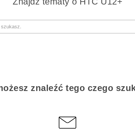
Znajdż tematy o HTC U12+
możesz znaleźć tego czego szu