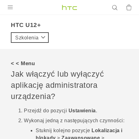
PRODUKTY
HTC U12+‎
VIVE
Szkolenia
G REIGNS
SMARTFONY
< < Menu
AKCESORIA
Jak włączyć lub wyłączyć
VIVERSE
aplikację administratora
urządzenia?
POMOC TECHNICZNA
Urządzenia i akcesoria HTC
Zaloguj się
Przejdź do pozycji
Ustawienia
.
Wykonaj jedną z następujących czynności:
Stuknij kolejno pozycje
Lokalizacja i
blokady
>
Zaawansowane
>