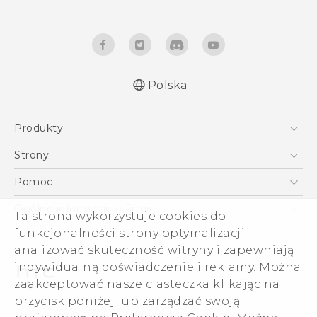
Polska
Produkty
Polish - Podręczniki użytkownika
Smartfony
Polish - Wytyczne dotyczące bezpieczeństwa i
Strony
wytyczne wymagane przez prawo
5G
HTC Vive
Pomoc
English - User manual
VIVE
HTC Dev
Pomoc
Safety and regulatory guide
Ogólne informacje o firmie
Ta strona wykorzystuje cookies do
Akcesoria
Pomoc E-commerce
funkcjonalności strony optymalizacji
ESG
analizować skuteczność witryny i zapewniają
Informacje o firmie
indywidualną doświadczenie i reklamy. Można
Dla inwestorów (angielski)
zaakceptować nasze ciasteczka klikając na
Cookie Preferences
przycisk poniżej lub zarządzać swoją
© 2011-2026 HTC Corporation