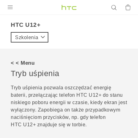
PRODUKTY
HTC U12+‎
VIVE
Szkolenia
G REIGNS
SMARTFONY
< < Menu
AKCESORIA
Tryb uśpienia
VIVERSE
Tryb uśpienia pozwala oszczędzać energię
baterii, przełączając telefon
HTC U12+‍
do stanu
POMOC TECHNICZNA
niskiego poboru energii w czasie, kiedy ekran jest
Urządzenia i akcesoria HTC
Zaloguj się
wyłączony. Zapobiega on także przypadkowym
naciśnięciom przycisków, np. gdy telefon
HTC U12+‍
znajduje się w torbie.