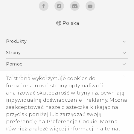
Polska
Produkty
Polish - Podręczniki użytkownika
Smartfony
Polish - Wytyczne dotyczące bezpieczeństwa i
Strony
wytyczne wymagane przez prawo
5G
HTC Vive
Pomoc
English - User manual
VIVE
HTC Dev
Pomoc
Safety and regulatory guide
Ogólne informacje o firmie
Ta strona wykorzystuje cookies do
Akcesoria
Pomoc E-commerce
funkcjonalności strony optymalizacji
ESG
analizować skuteczność witryny i zapewniają
Informacje o firmie
indywidualną doświadczenie i reklamy. Można
Dla inwestorów (angielski)
zaakceptować nasze ciasteczka klikając na
Cookie Preferences
przycisk poniżej lub zarządzać swoją
© 2011-2026 HTC Corporation
preferencję na Preferencje Cookie. Można
Kariera
również znaleźć więcej informacji na temat
Warunki prawne
Security and Privacy Whitepaper