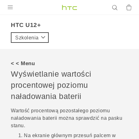
PRODUKTY
HTC U12+‎
VIVE
Szkolenia
G REIGNS
SMARTFONY
< < Menu
AKCESORIA
Wyświetlanie wartości
VIVERSE
procentowej poziomu
naładowania baterii
POMOC TECHNICZNA
Urządzenia i akcesoria HTC
Zaloguj się
Wartość procentową pozostałego poziomu
naładowania baterii można sprawdzić na pasku
stanu.
Na
ekranie głównym
przesuń palcem w