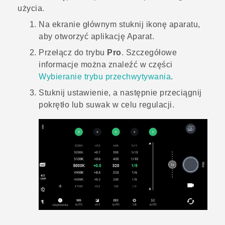
użycia.
Na
ekranie głównym
stuknij ikonę aparatu,
aby otworzyć aplikację
Aparat
.
Przełącz do trybu
Pro
.
Szczegółowe
informacje można znaleźć w części
Wybieranie trybu przechwytywania
.
Stuknij ustawienie, a następnie przeciągnij
pokrętło lub suwak w celu regulacji.