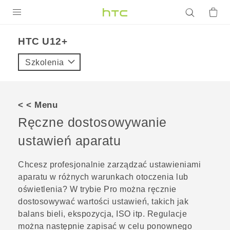
PRODUKTY
HTC U12+‎
VIVE
Szkolenia
G REIGNS
SMARTFONY
< < Menu
AKCESORIA
Ręczne dostosowywanie
VIVERSE
ustawień aparatu
POMOC TECHNICZNA
Chcesz profesjonalnie zarządzać ustawieniami
aparatu w różnych warunkach otoczenia lub
Urządzenia i akcesoria HTC
Zaloguj się
oświetlenia? W trybie
Pro
można ręcznie
dostosowywać wartości ustawień, takich jak
balans bieli, ekspozycja, ISO itp. Regulacje
można następnie zapisać w celu ponownego