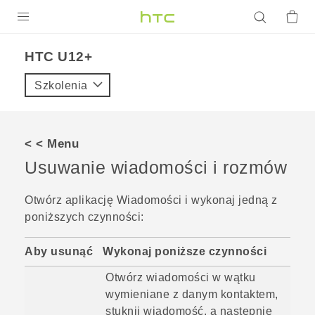
PRODUKTY
HTC U12+‎
VIVE
Szkolenia
G REIGNS
SMARTFONY
< < Menu
AKCESORIA
Usuwanie wiadomości i rozmów
VIVERSE
Otwórz aplikację
Wiadomości
i wykonaj jedną z
poniższych czynności:
POMOC TECHNICZNA
Urządzenia i akcesoria HTC
Zaloguj się
Aby usunąć
Wykonaj poniższe czynności
Otwórz wiadomości w wątku
wymieniane z danym kontaktem,
stuknij wiadomość, a następnie