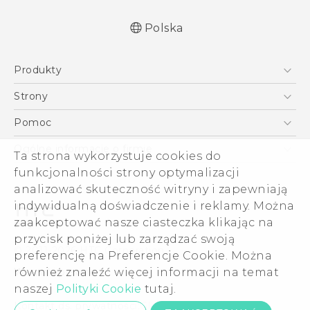
Polska
Produkty
Polish - Podręczniki użytkownika
Smartfony
Polish - Wytyczne dotyczące bezpieczeństwa i
Strony
wytyczne wymagane przez prawo
5G
HTC Vive
Pomoc
English - User manual
VIVE
HTC Dev
Pomoc
Safety and regulatory guide
Ogólne informacje o firmie
Ta strona wykorzystuje cookies do
Akcesoria
Pomoc E-commerce
ESG
funkcjonalności strony optymalizacji
analizować skuteczność witryny i zapewniają
Informacje o firmie
indywidualną doświadczenie i reklamy. Można
Dla inwestorów (angielski)
zaakceptować nasze ciasteczka klikając na
Cookie Preferences
przycisk poniżej lub zarządzać swoją
© 2011-2026 HTC Corporation
preferencję na Preferencje Cookie. Można
Kariera
Warunki prawne
również znaleźć więcej informacji na temat
Security and Privacy Whitepaper
naszej
Polityki Cookie
tutaj.
Kontakt ds. prywatności:
Global-Privacy@htc.com