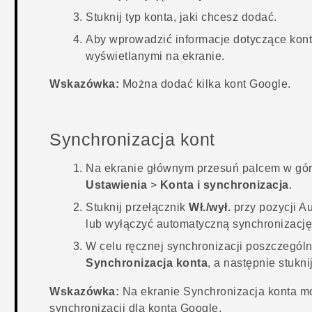
Stuknij typ konta, jaki chcesz dodać.
Aby wprowadzić informacje dotyczące konta
wyświetlanymi na ekranie.
Wskazówka:
Można dodać kilka kont
Google
.
Synchronizacja kont
Na
ekranie głównym
przesuń palcem w górę
Ustawienia
>
Konta i synchronizacja
.
Stuknij przełącznik
Wł./wył.
przy pozycji
Au
lub wyłączyć automatyczną synchronizację
W celu ręcznej synchronizacji poszczególny
Synchronizacja konta
, a następnie stukn
Wskazówka:
Na ekranie
Synchronizacja konta
mo
synchronizacji dla konta
Google
.