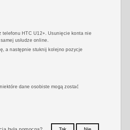
z telefonu
HTC U12+‍
. Usunięcie konta nie
 samej usłudze online.
, a następnie stuknij kolejno pozycje
niektóre dane osobiste mogą zostać
acja była pomocna?
Tak
Nie