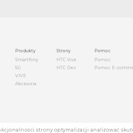
Polish - Podręczniki użytkownika
Polish - Wytyczne dotyczące bezpieczeństwa i wytyczne
wymagane przez prawo
Produkty
Strony
Pomoc
English - User manual
Smartfony
HTC Vive
Pomoc
Safety and regulatory guide
5G
HTC Dev
Pomoc E-comme
VIVE
Akcesoria
nkcjonalności strony optymalizacji analizować skut