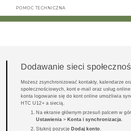
POMOC TECHNICZNA
Urządzenia i akcesoria HTC
SMARTFONY
AKCESORIA
Dodawanie sieci społecznośc
Możesz zsynchronizować kontakty, kalendarze oraz
społecznościowych, kont e-mail oraz usług online
konta logowanie się do kont online umożliwia syn
HTC U12+‍
a siecią.
Na
ekranie głównym
przesuń palcem w górę
Ustawienia
>
Konta i synchronizacja
.
Stuknij pozycję
Dodaj konto
.