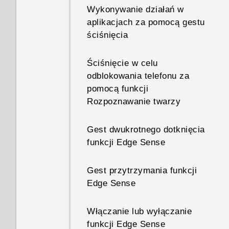
Wykonywanie działań w
powiadomienia, słychać
Jak ustawić ulubiony utwór lub
aplikacjach za pomocą gestu
powtarzający się dźwięk i
plik muzyczny jako dzwonek
ściśnięcia
wibracje. Jak to zatrzymać?
telefonu?
Ściśnięcie w celu
Jak wyłączyć dźwięk migawki
odblokowania telefonu za
podczas przechwytywania
pomocą funkcji
ekranu?
Rozpoznawanie twarzy
Zdjęcia wychodzą nieostre?
Gest dwukrotnego dotknięcia
Oto kilka wskazówek
funkcji Edge Sense
Gest przytrzymania funkcji
Edge Sense
Włączanie lub wyłączanie
funkcji Edge Sense