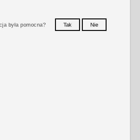
acja była pomocna?
Tak
Nie
Dziękujemy!