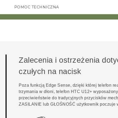
POMOC TECHNICZNA
Urządzenia i akcesoria HTC
SMARTFONY
AKCESORIA
Zalecenia i ostrzeżenia dot
czułych na nacisk
Poza funkcją
Edge Sense
, dzięki której telefon 
trzymania w dłoni, telefon
HTC U12+‍
wyposażony j
przeciwieństwie do tradycyjnych przycisków mech
ZASILANIE
lub
GŁOŚNOŚĆ
użytkownik poczuje w