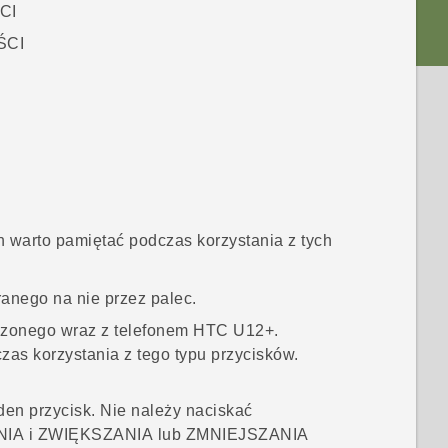
CI
ŚCI
h warto pamiętać podczas korzystania z tych
ranego na nie przez palec.
rczonego wraz z telefonem
HTC U12+‍
.
s korzystania z tego typu przycisków.
en przycisk. Nie należy naciskać
NIA
i
ZWIĘKSZANIA
lub
ZMNIEJSZANIA