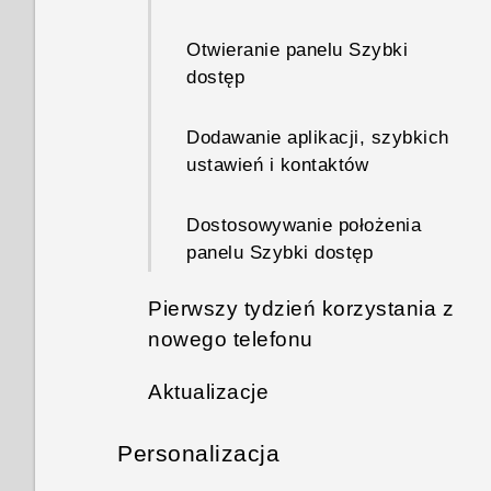
Otwieranie panelu Szybki
dostęp
Dodawanie aplikacji, szybkich
ustawień i kontaktów
Dostosowywanie położenia
panelu Szybki dostęp
Pierwszy tydzień korzystania z
nowego telefonu
Aktualizacje
Pasek nawigacyjny
Personalizacja
Aktualizacje oprogramowania i
Korzystanie z trybu obsługi
aplikacji
jedną ręką