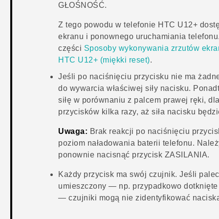
GŁOŚNOŚĆ
.
Z tego powodu w telefonie
HTC U12+‍
dostę
ekranu i ponownego uruchamiania telefonu
części
Sposoby wykonywania zrzutów ekra
HTC U12+‍
(miękki reset)
.
Jeśli po naciśnięciu przycisku nie ma żadnej
do wywarcia właściwej siły nacisku. Ponad
siłę w porównaniu z palcem prawej ręki, dl
przycisków kilka razy, aż siła nacisku będz
Uwaga:
Brak reakcji po naciśnięciu przyc
poziom naładowania baterii telefonu. Należ
ponownie nacisnąć przycisk
ZASILANIA
.
Każdy przycisk ma swój czujnik. Jeśli pale
umieszczony — np. przypadkowo dotknięte
— czujniki mogą nie zidentyfikować nacisk