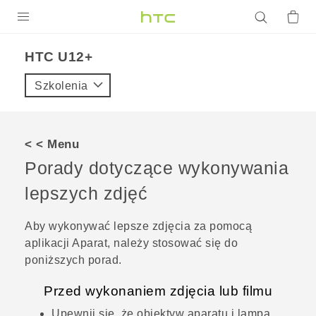
PRODUKTY
HTC U12+‎
VIVE
Szkolenia
G REIGNS
SMARTFONY
< < Menu
AKCESORIA
Porady dotyczące wykonywania
VIVERSE
lepszych zdjęć
POMOC TECHNICZNA
Aby wykonywać lepsze zdjęcia za pomocą
aplikacji
Aparat
, należy stosować się do
Urządzenia i akcesoria HTC
Zaloguj się
poniższych porad.
Przed wykonaniem zdjęcia lub filmu
Upewnij się, że obiektyw aparatu i lampa