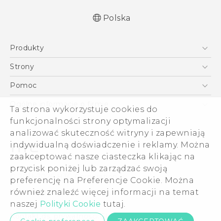
Polska
Produkty
Polish - Podręczniki użytkownika
Smartfony
Polish - Wytyczne dotyczące bezpieczeństwa i
Strony
wytyczne wymagane przez prawo
5G
HTC Vive
Pomoc
English - User manual
VIVE
HTC Dev
Pomoc
Safety and regulatory guide
Ogólne informacje o firmie
Ta strona wykorzystuje cookies do
Akcesoria
Pomoc E-commerce
funkcjonalności strony optymalizacji
ESG
analizować skuteczność witryny i zapewniają
Informacje o firmie
indywidualną doświadczenie i reklamy. Można
Dla inwestorów (angielski)
zaakceptować nasze ciasteczka klikając na
Cookie Preferences
przycisk poniżej lub zarządzać swoją
© 2011-2026 HTC Corporation
preferencję na Preferencje Cookie. Można
Kariera
również znaleźć więcej informacji na temat
Warunki prawne
Security and Privacy Whitepaper
naszej
Polityki Cookie
tutaj.
Kontakt ds. prywatności:
Global-Privacy@htc.com