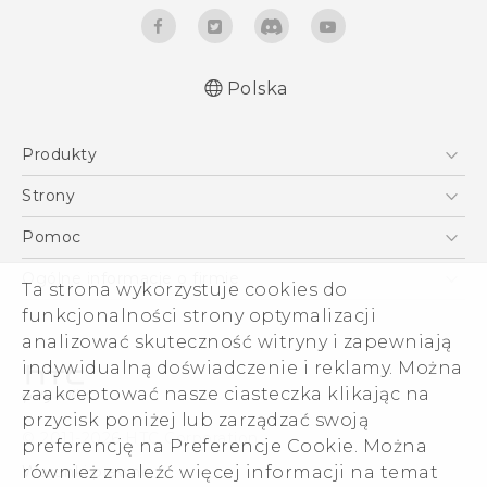
Polska
Produkty
Polish - Podręczniki użytkownika
Smartfony
Polish - Wytyczne dotyczące bezpieczeństwa i
Strony
wytyczne wymagane przez prawo
5G
HTC Vive
Pomoc
English - User manual
VIVE
HTC Dev
Pomoc
Safety and regulatory guide
Ogólne informacje o firmie
Ta strona wykorzystuje cookies do
Akcesoria
Pomoc E-commerce
funkcjonalności strony optymalizacji
ESG
analizować skuteczność witryny i zapewniają
Informacje o firmie
indywidualną doświadczenie i reklamy. Można
Dla inwestorów (angielski)
zaakceptować nasze ciasteczka klikając na
Cookie Preferences
przycisk poniżej lub zarządzać swoją
© 2011-2026 HTC Corporation
preferencję na Preferencje Cookie. Można
Kariera
również znaleźć więcej informacji na temat
Warunki prawne
Security and Privacy Whitepaper