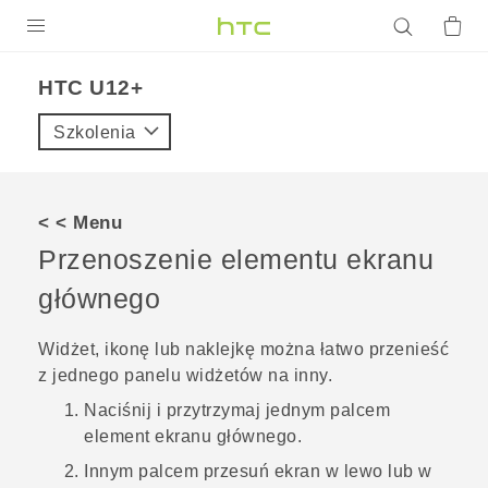
PRODUKTY
HTC U12+‎
VIVE
Szkolenia
G REIGNS
SMARTFONY
< < Menu
AKCESORIA
Przenoszenie elementu ekranu
VIVERSE
głównego
POMOC TECHNICZNA
Widżet, ikonę lub naklejkę można łatwo przenieść
z jednego panelu widżetów na inny.
Urządzenia i akcesoria HTC
Zaloguj się
Naciśnij i przytrzymaj jednym palcem
element ekranu głównego.
Innym palcem przesuń ekran w lewo lub w