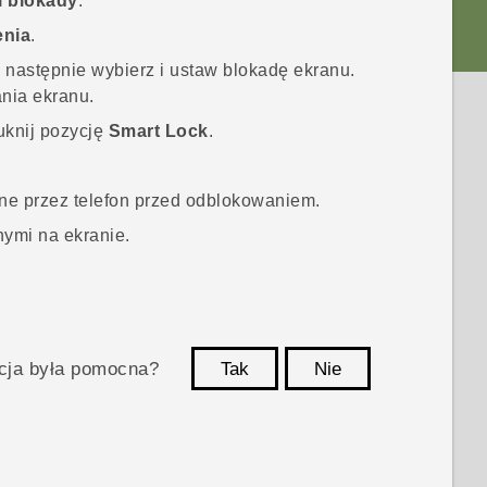
i blokady
.
enia
.
a następnie wybierz i ustaw blokadę ekranu.
nia ekranu.
uknij pozycję
Smart Lock
.
ne przez telefon przed odblokowaniem.
nymi na ekranie.
acja była pomocna?
Tak
Nie
Dziękujemy!