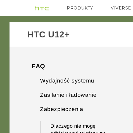
PRODUKTY
VIVERSE
VIVE
G REIGNS
HTC U12+‎
FAQ
Wydajność systemu
Zasilanie i ładowanie
Co należy zrobić przed
zaktualizowaniem
Zabezpieczenia
Jak działa Qualcomm Szybkie
oprogramowania telefonu?
ładowanie 3.0?
Dlaczego nie mogę
Jak uzyskać pomoc w