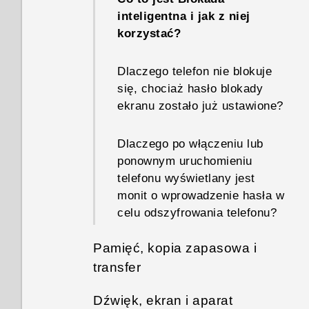
można naładować telefonu?
Jak uruchomić telefon w trybie
inteligentna i jak z niej
awaryjnym?
korzystać?
Dlaczego bateria szybko się
rozładowywuje?
Jak z panelu Powiadomienia
Dlaczego telefon nie blokuje
usunąć powiadomienie z
się, chociaż hasło blokady
Jak oszczędzać energię
informacją o tym, że
ekranu zostało już ustawione?
baterii?
określona aplikacja działa w
tle?
Dlaczego po włączeniu lub
ponownym uruchomieniu
telefonu wyświetlany jest
monit o wprowadzenie hasła w
celu odszyfrowania telefonu?
Pamięć, kopia zapasowa i
transfer
Dźwięk, ekran i aparat
Jak skopiować lub przenieść