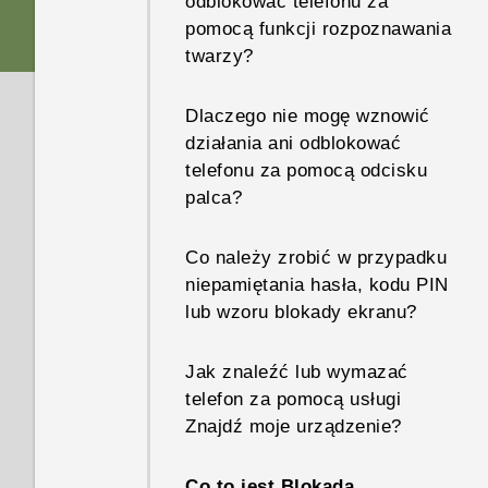
odblokować telefonu za
Czym różni się złącze USB
telefonie w przypadku
pomocą funkcji rozpoznawania
typu C od złącza micro USB w
wystąpienia problemu?
twarzy?
poprzednim telefonie?
Jak przetestować dźwięk,
Dlaczego nie mogę wznowić
Co należy zrobić, gdy nie
wyświetlacz i inne elementy
działania ani odblokować
można włączyć telefonu?
telefonu?
telefonu za pomocą odcisku
palca?
Jak uruchomić ponownie
Dlaczego telefon wolno działa
telefon za pomocą przycisków
i zawiesza się?
Co należy zrobić w przypadku
sprzętowych?
niepamiętania hasła, kodu PIN
Dlaczego telefon sam się
lub wzoru blokady ekranu?
Co należy zrobić, jeśli telefon
wyłącza?
stale uruchamia się ponownie
Jak znaleźć lub wymazać
lub nie włącza się całkowicie
Co należy zrobić w przypadku
telefon za pomocą usługi
do ekranu głównego?
nadmiernego nagrzewania się
Znajdź moje urządzenie?
telefonu?
Co należy zrobić, gdy nie
Co to jest Blokada