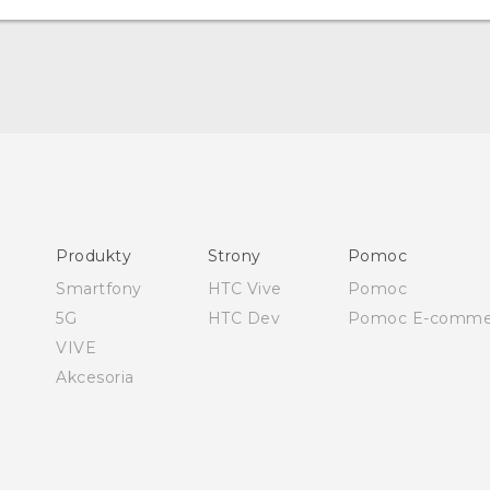
Polish - Podręczniki użytkownika
Polish - Wytyczne dotyczące bezpieczeństwa i wytyczne
wymagane przez prawo
Produkty
Strony
Pomoc
English - User manual
Smartfony
HTC Vive
Pomoc
Safety and regulatory guide
5G
HTC Dev
Pomoc E-comme
VIVE
Akcesoria