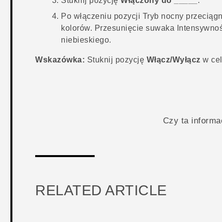
Stuknij pozycję
Włączony do _____
.
Po włączeniu pozycji
Tryb nocny
przeciągn
kolorów.
Przesunięcie suwaka
Intensywno
niebieskiego.
Wskazówka:
Stuknij pozycję
Włącz/Wyłącz
w cel
Czy ta inform
RELATED ARTICLE