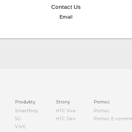
Contact Us
Email
Polish - Podręczniki użytkownika
Polish - Wytyczne dotyczące bezpieczeństwa i wytyczne
wymagane przez prawo
Produkty
Strony
Pomoc
English - User manual
Smartfony
HTC Vive
Pomoc
Safety and regulatory guide
5G
HTC Dev
Pomoc E-comme
VIVE