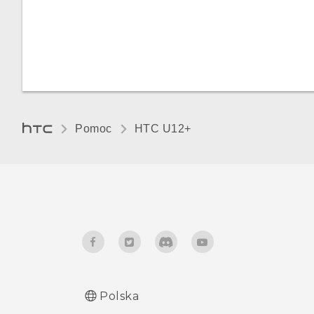
Pomoc
HTC U12+‎
Polska