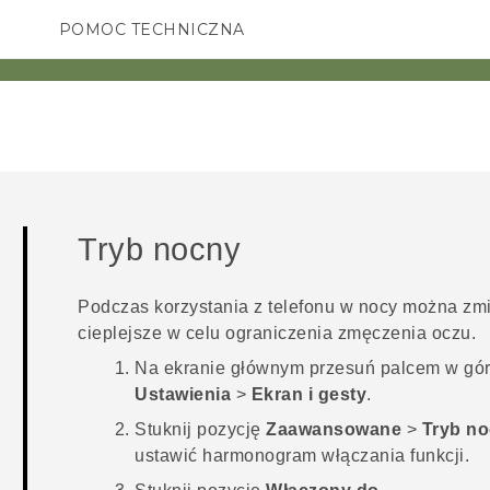
POMOC TECHNICZNA
Urządzenia i akcesoria HTC
SMARTFONY
AKCESORIA
Tryb nocny
Podczas korzystania z telefonu w nocy można zmie
cieplejsze w celu ograniczenia zmęczenia oczu.
Na
ekranie głównym
przesuń palcem w górę
Ustawienia
>
Ekran i gesty
.
Stuknij pozycję
Zaawansowane
>
Tryb n
ustawić harmonogram włączania funkcji.