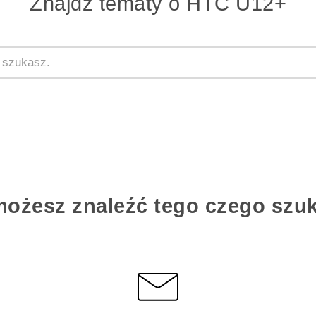
Znajdż tematy o HTC U12+
możesz znaleźć tego czego szu