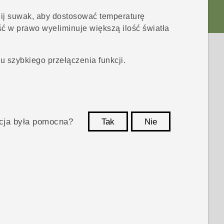
ij suwak, aby dostosować temperaturę
ść
w prawo wyeliminuje większą ilość światła
u szybkiego przełączenia funkcji.
acja była pomocna?
Tak
Nie
Dziękujemy!