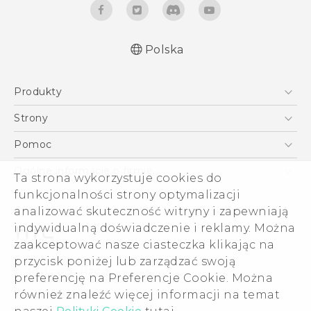
Polska
Produkty
Polish - Podręczniki użytkownika
Smartfony
Polish - Wytyczne dotyczące bezpieczeństwa i
Strony
wytyczne wymagane przez prawo
5G
HTC Vive
Pomoc
English - User manual
VIVE
HTC Dev
Pomoc
Safety and regulatory guide
Ogólne informacje o firmie
Ta strona wykorzystuje cookies do
Akcesoria
Pomoc E-commerce
funkcjonalności strony optymalizacji
ESG
analizować skuteczność witryny i zapewniają
Informacje o firmie
indywidualną doświadczenie i reklamy. Można
Dla inwestorów (angielski)
zaakceptować nasze ciasteczka klikając na
Cookie Preferences
przycisk poniżej lub zarządzać swoją
© 2011-2026 HTC Corporation
preferencję na Preferencje Cookie. Można
Kariera
również znaleźć więcej informacji na temat
Warunki prawne
Security and Privacy Whitepaper