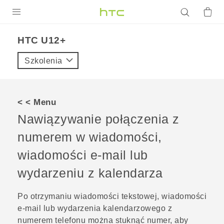
PRODUKTY
HTC U12+‎
VIVE
Szkolenia
G REIGNS
SMARTFONY
< < Menu
AKCESORIA
Nawiązywanie połączenia z
VIVERSE
numerem w wiadomości,
wiadomości e-mail lub
POMOC TECHNICZNA
wydarzeniu z kalendarza
Urządzenia i akcesoria HTC
Zaloguj się
Po otrzymaniu wiadomości tekstowej, wiadomości
e-mail lub wydarzenia kalendarzowego z
numerem telefonu można stuknąć numer, aby