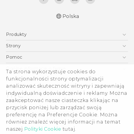
Polska
Produkty
Polish - Podręczniki użytkownika
Smartfony
Polish - Wytyczne dotyczące bezpieczeństwa i
Strony
wytyczne wymagane przez prawo
5G
HTC Vive
Pomoc
English - User manual
VIVE
HTC Dev
Pomoc
Safety and regulatory guide
Ogólne informacje o firmie
Ta strona wykorzystuje cookies do
Akcesoria
Pomoc E-commerce
ESG
funkcjonalności strony optymalizacji
analizować skuteczność witryny i zapewniają
Informacje o firmie
indywidualną doświadczenie i reklamy. Można
Dla inwestorów (angielski)
zaakceptować nasze ciasteczka klikając na
Cookie Preferences
przycisk poniżej lub zarządzać swoją
© 2011-2026 HTC Corporation
preferencję na Preferencje Cookie. Można
Kariera
Warunki prawne
również znaleźć więcej informacji na temat
Security and Privacy Whitepaper
naszej
Polityki Cookie
tutaj.