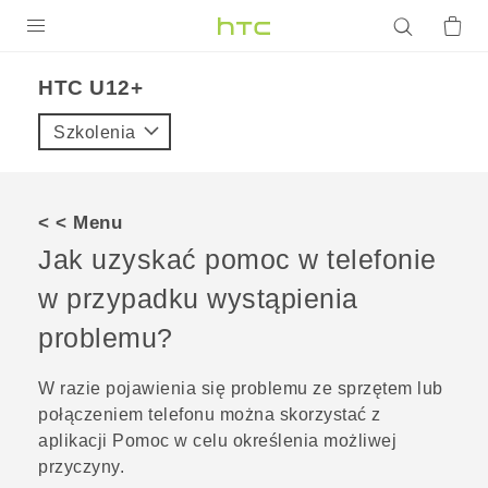
PRODUKTY
HTC U12+‎
VIVE
Szkolenia
G REIGNS
SMARTFONY
< < Menu
AKCESORIA
Jak uzyskać pomoc w telefonie
VIVERSE
w przypadku wystąpienia
problemu?
POMOC TECHNICZNA
Urządzenia i akcesoria HTC
Zaloguj się
W razie pojawienia się problemu ze sprzętem lub
połączeniem telefonu można skorzystać z
aplikacji
Pomoc
w celu określenia możliwej
przyczyny.