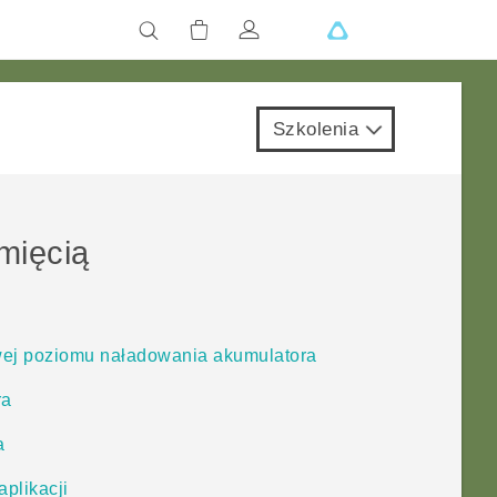
Szkolenia
mięcią
wej poziomu naładowania akumulatora
ra
a
aplikacji