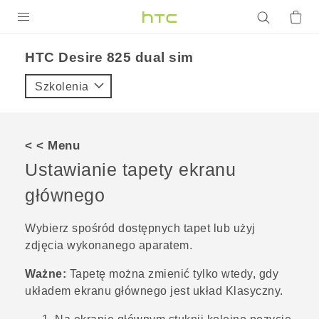
PRODUKTY
HTC Desire 825 dual sim‎
VIVE
Szkolenia
G REIGNS
SMARTFONY
< < Menu
AKCESORIA
Ustawianie tapety ekranu
VIVERSE
głównego
POMOC TECHNICZNA
Wybierz spośród dostępnych tapet lub użyj
zdjęcia wykonanego aparatem.
Urządzenia i akcesoria HTC
Zaloguj się
Ważne:
Tapetę można zmienić tylko wtedy, gdy
układem ekranu głównego jest układ
Klasyczny
.