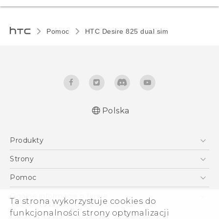
Pomoc
HTC Desire 825 dual sim‎
Polska
Produkty
Polish - Skrócony przewodnik
Smartfony
Polish - Podręczniki użytkownika
Strony
Polish - Wytyczne dotyczące bezpieczeństwa i
5G
HTC Vive
Pomoc
wytyczne wymagane przez prawo
VIVE
HTC Dev
Pomoc
English - Quick start guide
Ogólne informacje o firmie
Ta strona wykorzystuje cookies do
Akcesoria
English - User manual
Pomoc E-commerce
ESG
funkcjonalności strony optymalizacji
English - Safety and regulatory guide