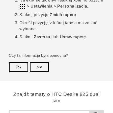
Na
ekranie głównym
stuknij kolejno pozycje
>
Ustawienia
>
Personalizacja
.
Stuknij pozycję
Zmień tapetę
.
Określ pozycję, z której tapeta ma zostać
wybrana.
Stuknij
Zastosuj
lub
Ustaw tapetę
.
Czy ta informacja była pomocna?
Tak
Nie
Dziękujemy!
Znajdż tematy o HTC Desire 825 dual
sim