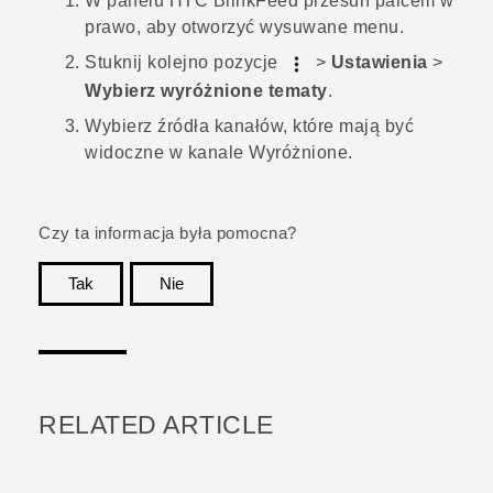
W panelu
HTC BlinkFeed
przesuń palcem w
prawo, aby otworzyć wysuwane menu.
Stuknij kolejno pozycje
>
Ustawienia
>
Wybierz wyróżnione tematy
.
Wybierz źródła kanałów, które mają być
widoczne w kanale
Wyróżnione
.
Czy ta informacja była pomocna?
Tak
Nie
Dziękujemy!
RELATED ARTICLE