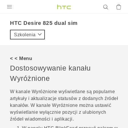
PRODUKTY
HTC Desire 825 dual sim‎
VIVE
Szkolenia
G REIGNS
SMARTFONY
< < Menu
AKCESORIA
Dostosowywanie kanału
VIVERSE
Wyróżnione
POMOC TECHNICZNA
W kanale
Wyróżnione
wyświetlane są popularne
artykuły i aktualizacje statusów z dodanych źródeł
Urządzenia i akcesoria HTC
Zaloguj się
kanałów. W kanale
Wyróżnione
można ustawić
wyświetlanie wyłącznie pozycji z ulubionych
źródeł wiadomości i aplikacji.