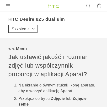
PRODUKTY
HTC Desire 825 dual sim‎
VIVE
Szkolenia
G REIGNS
SMARTFONY
< < Menu
AKCESORIA
Jak ustawić jakość i rozmiar
VIVERSE
zdjęć lub współczynnik
proporcji w aplikacji Aparat?
POMOC TECHNICZNA
Urządzenia i akcesoria HTC
Zaloguj się
Na
ekranie głównym
stuknij ikonę aparatu,
aby otworzyć aplikację
Aparat
.
Przełącz do trybu
Zdjęcie
lub
Zdjęcie
selfie
.