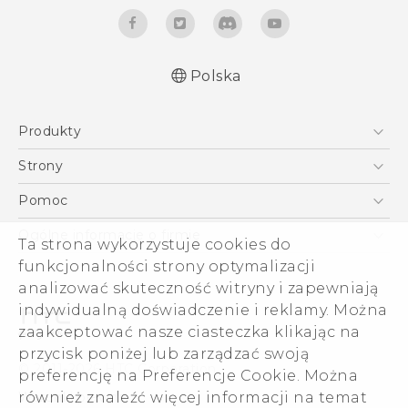
Polska
Produkty
Polish - Skrócony przewodnik
Smartfony
Polish - Podręczniki użytkownika
Strony
Polish - Wytyczne dotyczące bezpieczeństwa i
5G
HTC Vive
Pomoc
wytyczne wymagane przez prawo
VIVE
HTC Dev
Pomoc
English - Quick start guide
Ogólne informacje o firmie
Ta strona wykorzystuje cookies do
Akcesoria
English - User manual
Pomoc E-commerce
ESG
funkcjonalności strony optymalizacji
English - Safety and regulatory guide
analizować skuteczność witryny i zapewniają
Informacje o firmie
indywidualną doświadczenie i reklamy. Można
Dla inwestorów (angielski)
zaakceptować nasze ciasteczka klikając na
Cookie Preferences
przycisk poniżej lub zarządzać swoją
© 2011-2026 HTC Corporation
preferencję na Preferencje Cookie. Można
Kariera
Warunki prawne
również znaleźć więcej informacji na temat
Security and Privacy Whitepaper