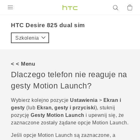
PRODUKTY
HTC Desire 825 dual sim‎
VIVE
Szkolenia
G REIGNS
SMARTFONY
< < Menu
AKCESORIA
Dlaczego telefon nie reaguje na
VIVERSE
gesty
Motion Launch
?
POMOC TECHNICZNA
Wybierz kolejno pozycje
Ustawienia
>
Ekran i
gesty
(lub
Ekran, gesty i przyciski
), stuknij
Urządzenia i akcesoria HTC
Zaloguj się
pozycję
Gesty Motion Launch
i upewnij się, że
zaznaczone zostały żądane opcje
Motion Launch
.
Jeśli opcje
Motion Launch
są zaznaczone, a