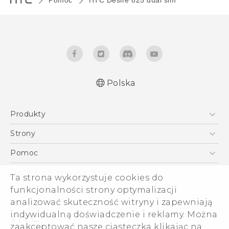
Pomoc
HTC Desire 825 dual sim‎
Polska
Produkty
Polish - Skrócony przewodnik
Smartfony
Polish - Podręczniki użytkownika
Strony
Polish - Wytyczne dotyczące bezpieczeństwa i
5G
HTC Vive
Pomoc
wytyczne wymagane przez prawo
VIVE
HTC Dev
Pomoc
English - Quick start guide
Ogólne informacje o firmie
Ta strona wykorzystuje cookies do
Akcesoria
English - User manual
Pomoc E-commerce
funkcjonalności strony optymalizacji
ESG
English - Safety and regulatory guide
analizować skuteczność witryny i zapewniają
Informacje o firmie
indywidualną doświadczenie i reklamy. Można
Dla inwestorów (angielski)
zaakceptować nasze ciasteczka klikając na