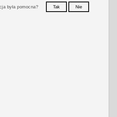
acja była pomocna?
Tak
Nie
Dziękujemy!