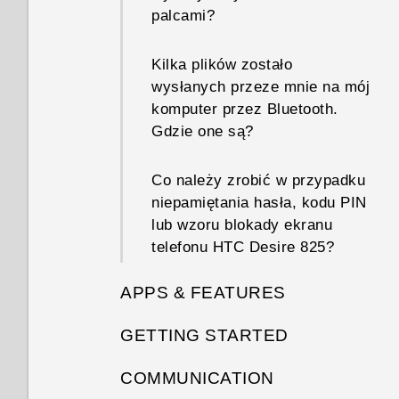
palcami?
Kilka plików zostało
wysłanych przeze mnie na mój
komputer przez Bluetooth.
Gdzie one są?
Co należy zrobić w przypadku
niepamiętania hasła, kodu PIN
lub wzoru blokady ekranu
telefonu HTC Desire 825?
APPS & FEATURES
GETTING STARTED
Jak ustawić jakość i rozmiar
zdjęć lub współczynnik
COMMUNICATION
Jakie nowości i różnice
proporcji w aplikacji Aparat?