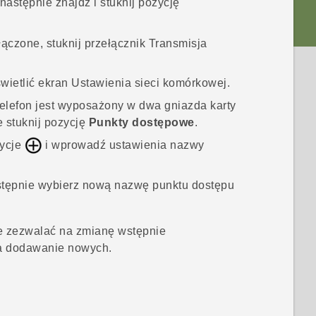
 następnie znajdź i stuknij pozycję
łączone, stuknij przełącznik
Transmisja
świetlić ekran
Ustawienia sieci komórkowej
.
 telefon jest wyposażony w dwa gniazda karty
e stuknij pozycję
Punkty dostępowe
.
zycje
i wprowadź ustawienia nazwy
astępnie wybierz nową nazwę punktu dostępu
e zezwalać na zmianę wstępnie
na dodawanie nowych.