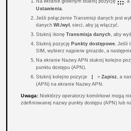
Na
ekranie głównym
stuknij pozycję
, a
Ustawienia
.
Jeśli połączenie
Transmisji danych
jest wy
danych
Wł./wył.
sieci, aby ją włączyć.
Stuknij ikonę
Transmisja danych
, aby wy
Stuknij pozycję
Punkty dostępowe
.
Jeśli
SIM, wybierz najpierw gniazdo, a następni
Na ekranie
Nazwy APN
stuknij kolejno po
punktu dostępu (APN).
Stuknij kolejno pozycje
>
Zapisz
, a n
(APN) na ekranie
Nazwy APN
.
Uwaga:
Niektórzy operatorzy komórkowi mogą ni
zdefiniowanej nazwy punkty dostępu (APN) lub 