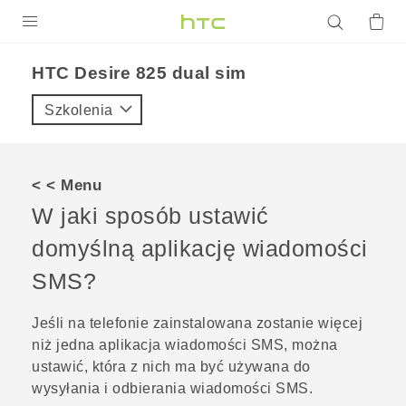
PRODUKTY
HTC Desire 825 dual sim‎
VIVE
Szkolenia
G REIGNS
SMARTFONY
< < Menu
AKCESORIA
W jaki sposób ustawić
VIVERSE
domyślną aplikację wiadomości
SMS?
POMOC TECHNICZNA
Urządzenia i akcesoria HTC
Zaloguj się
Jeśli na telefonie zainstalowana zostanie więcej
niż jedna aplikacja wiadomości SMS, można
ustawić, która z nich ma być używana do
wysyłania i odbierania wiadomości SMS.