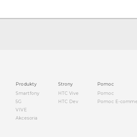
Polish - Skrócony przewodnik
Polish - Podręczniki użytkownika
Polish - Wytyczne dotyczące bezpieczeństwa i wytyczne
wymagane przez prawo
Produkty
Strony
Pomoc
English - Quick start guide
Smartfony
HTC Vive
Pomoc
English - User manual
5G
HTC Dev
Pomoc E-comme
English - Safety and regulatory guide
VIVE
Akcesoria