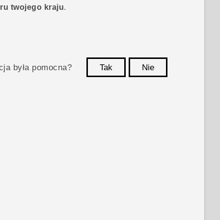
u twojego kraju
.
acja była pomocna?
Tak
Nie
Dziękujemy!