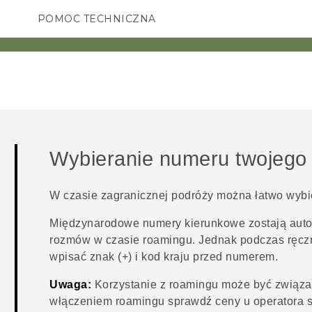
POMOC TECHNICZNA
Urządzenia i akcesoria HTC
SMARTFONY
AKCESORIA
Wybieranie numeru twojego 
W czasie zagranicznej podróży można łatwo wybi
Międzynarodowe numery kierunkowe zostają aut
rozmów w czasie roamingu. Jednak podczas ręcz
wpisać znak (+) i kod kraju przed numerem.
Uwaga:
Korzystanie z roamingu może być związa
włączeniem roamingu sprawdź ceny u operatora s