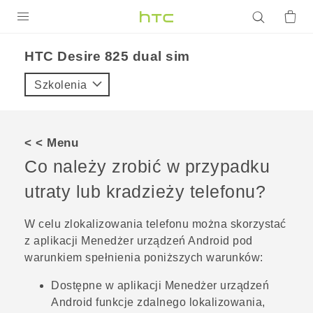
PRODUKTY
HTC Desire 825 dual sim‎
VIVE
Szkolenia
G REIGNS
SMARTFONY
< < Menu
AKCESORIA
Co należy zrobić w przypadku
VIVERSE
utraty lub kradzieży telefonu?
POMOC TECHNICZNA
W celu zlokalizowania telefonu można skorzystać
z aplikacji Menedżer urządzeń
Android
pod
Urządzenia i akcesoria HTC
Zaloguj się
warunkiem spełnienia poniższych warunków:
Dostępne w aplikacji Menedżer urządzeń
Android
funkcje zdalnego lokalizowania,