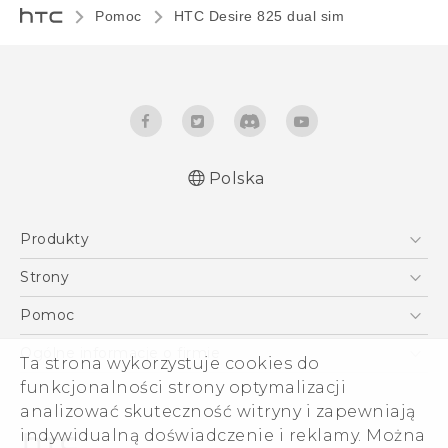
Pomoc
HTC Desire 825 dual sim‎
Polska
Produkty
Polish - Skrócony przewodnik
Smartfony
Polish - Podręczniki użytkownika
Strony
Polish - Wytyczne dotyczące bezpieczeństwa i
5G
HTC Vive
Pomoc
wytyczne wymagane przez prawo
VIVE
HTC Dev
Pomoc
English - Quick start guide
Ogólne informacje o firmie
Ta strona wykorzystuje cookies do
Akcesoria
English - User manual
Pomoc E-commerce
funkcjonalności strony optymalizacji
ESG
English - Safety and regulatory guide
analizować skuteczność witryny i zapewniają
Informacje o firmie
indywidualną doświadczenie i reklamy. Można