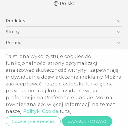
Polska
Produkty
Polish - Skrócony przewodnik
Smartfony
Polish - Podręczniki użytkownika
Strony
Polish - Wytyczne dotyczące bezpieczeństwa i
5G
HTC Vive
Pomoc
wytyczne wymagane przez prawo
VIVE
HTC Dev
Pomoc
English - Quick start guide
Ogólne informacje o firmie
Ta strona wykorzystuje cookies do
Akcesoria
English - User manual
Pomoc E-commerce
funkcjonalności strony optymalizacji
ESG
English - Safety and regulatory guide
analizować skuteczność witryny i zapewniają
Informacje o firmie
indywidualną doświadczenie i reklamy. Można
Dla inwestorów (angielski)
zaakceptować nasze ciasteczka klikając na
Cookie Preferences
przycisk poniżej lub zarządzać swoją
© 2011-2026 HTC Corporation
preferencję na Preferencje Cookie. Można
Kariera
również znaleźć więcej informacji na temat
Warunki prawne
Security and Privacy Whitepaper
naszej
Polityki Cookie
tutaj.
Kontakt ds. prywatności:
Global-Privacy@htc.com
Cookie preferences
ZAAKCEPTOWAĆ