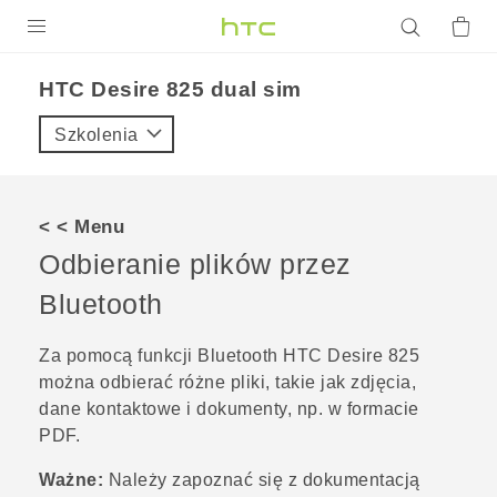
PRODUKTY
HTC Desire 825 dual sim‎
VIVE
Szkolenia
G REIGNS
SMARTFONY
< < Menu
AKCESORIA
Odbieranie plików przez
VIVERSE
Bluetooth
POMOC TECHNICZNA
Za pomocą funkcji
Bluetooth
HTC Desire 825
można odbierać różne pliki, takie jak zdjęcia,
Urządzenia i akcesoria HTC
Zaloguj się
dane kontaktowe i dokumenty, np. w formacie
PDF.
Ważne:
Należy zapoznać się z dokumentacją