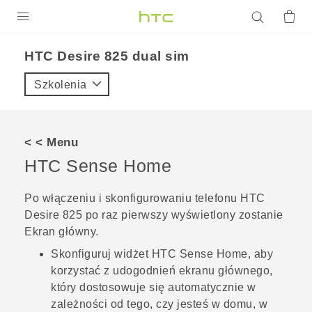
PRODUKTY
HTC Desire 825 dual sim‎
VIVE
Szkolenia
G REIGNS
SMARTFONY
< < Menu
AKCESORIA
HTC Sense
Home
VIVERSE
Po włączeniu i skonfigurowaniu telefonu
HTC
Desire 825
po raz pierwszy wyświetlony zostanie
POMOC TECHNICZNA
Ekran główny
.
Urządzenia i akcesoria HTC
Zaloguj się
Skonfiguruj widżet
HTC Sense
Home, aby
korzystać z udogodnień ekranu głównego,
który dostosowuje się automatycznie w
zależności od tego, czy jesteś w domu, w