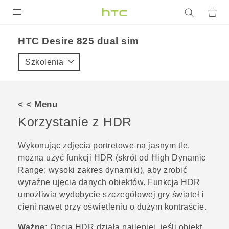
PRODUKTY
HTC Desire 825 dual sim‎
VIVE
Szkolenia
G REIGNS
SMARTFONY
< < Menu
AKCESORIA
Korzystanie z HDR
VIVERSE
Wykonując zdjęcia portretowe na jasnym tle,
można użyć funkcji HDR (skrót od High Dynamic
POMOC TECHNICZNA
Range; wysoki zakres dynamiki), aby zrobić
Urządzenia i akcesoria HTC
Zaloguj się
wyraźne ujęcia danych obiektów. Funkcja HDR
umożliwia wydobycie szczegółowej gry świateł i
cieni nawet przy oświetleniu o dużym kontraście.
Ważne:
Opcja HDR działa najlepiej, jeśli obiekt