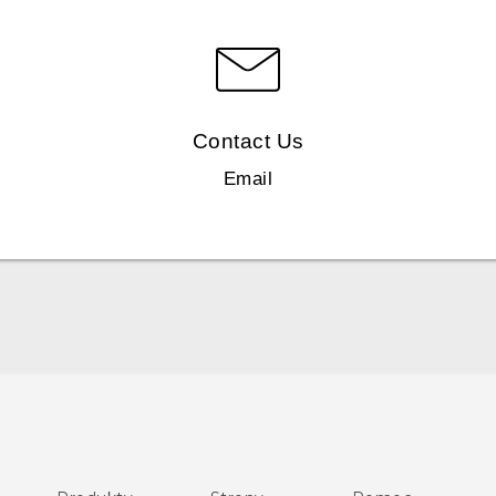
Contact Us
Email
Polish - Skrócony przewodnik
Polish - Podręczniki użytkownika
Polish - Wytyczne dotyczące bezpieczeństwa i wytyczne
wymagane przez prawo