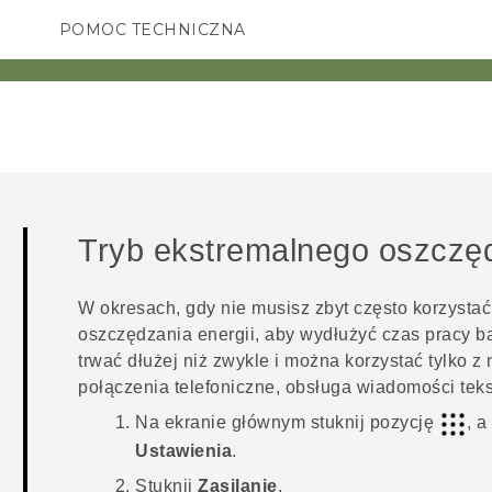
POMOC TECHNICZNA
Urządzenia i akcesoria HTC
SMARTFONY
AKCESORIA
Tryb ekstremalnego oszczęd
W okresach, gdy nie musisz zbyt często korzystać
oszczędzania energii, aby wydłużyć czas pracy ba
trwać dłużej niż zwykle i można korzystać tylko z 
połączenia telefoniczne, obsługa wiadomości teks
Na
ekranie głównym
stuknij pozycję
, a
Ustawienia
.
Stuknij
Zasilanie
.