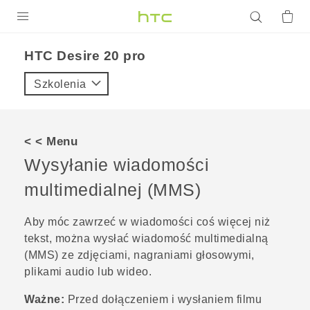
PRODUKTY
‎HTC Desire 20 pro‎
VIVE
Szkolenia
G REIGNS
SMARTFONY
< < Menu
AKCESORIA
Wysyłanie wiadomości
VIVERSE
multimedialnej (MMS)
POMOC TECHNICZNA
Aby móc zawrzeć w wiadomości coś więcej niż
tekst, można wysłać wiadomość multimedialną
Urządzenia i akcesoria HTC
Zaloguj się
(MMS) ze zdjęciami, nagraniami głosowymi,
plikami audio lub wideo.
Ważne:
Przed dołączeniem i wysłaniem filmu