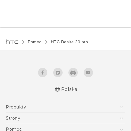
Pomoc
‎HTC Desire 20 pro‎
Polska
Produkty
Polish - Skrócony przewodnik
Smartfony
Polish - Podręczniki użytkownika
Strony
Quick start guide
5G
HTC Vive
Pomoc