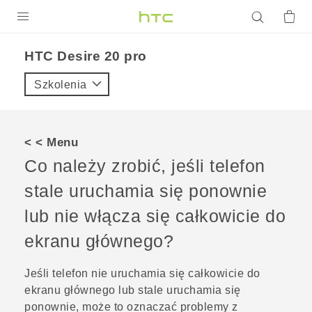
PRODUKTY
‎HTC Desire 20 pro‎
VIVE
Szkolenia
G REIGNS
SMARTFONY
< < Menu
AKCESORIA
Co należy zrobić, jeśli telefon
VIVERSE
stale uruchamia się ponownie
lub nie włącza się całkowicie do
POMOC TECHNICZNA
ekranu głównego?
Urządzenia i akcesoria HTC
Zaloguj się
Jeśli telefon nie uruchamia się całkowicie do
ekranu głównego lub stale uruchamia się
ponownie, może to oznaczać problemy z