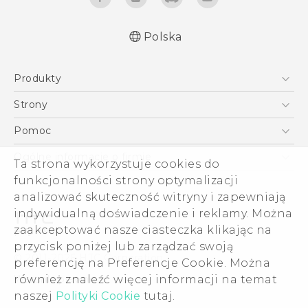
Polska
Produkty
Polish - Skrócony przewodnik
Smartfony
Polish - Podręczniki użytkownika
Strony
Quick start guide
5G
HTC Vive
Pomoc
User manual
VIVE
HTC Dev
Pomoc
Ogólne informacje o firmie
Ta strona wykorzystuje cookies do
Akcesoria
Pomoc E-commerce
funkcjonalności strony optymalizacji
ESG
analizować skuteczność witryny i zapewniają
Informacje o firmie
indywidualną doświadczenie i reklamy. Można
Dla inwestorów (angielski)
zaakceptować nasze ciasteczka klikając na
Cookie Preferences
przycisk poniżej lub zarządzać swoją
© 2011-2026 HTC Corporation
preferencję na Preferencje Cookie. Można
Kariera
również znaleźć więcej informacji na temat
Warunki prawne
Security and Privacy Whitepaper
naszej
Polityki Cookie
tutaj.