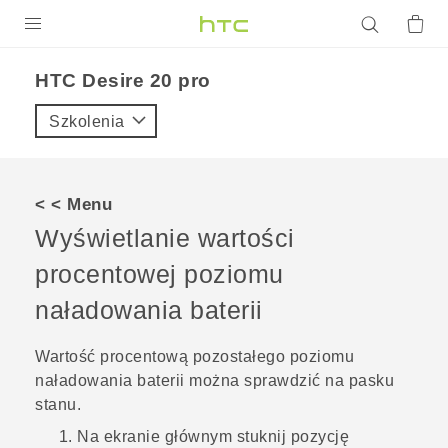
PRODUKTY
‎HTC Desire 20 pro‎
VIVE
Szkolenia
G REIGNS
SMARTFONY
< < Menu
AKCESORIA
Wyświetlanie wartości
VIVERSE
procentowej poziomu
naładowania baterii
POMOC TECHNICZNA
Urządzenia i akcesoria HTC
Zaloguj się
Wartość procentową pozostałego poziomu
naładowania baterii można sprawdzić na pasku
stanu.
Na
ekranie głównym
stuknij pozycję