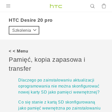
PRODUKTY
‎HTC Desire 20 pro‎
VIVE
Szkolenia
G REIGNS
SMARTFONY
< < Menu
AKCESORIA
Pamięć, kopia zapasowa i
VIVERSE
transfer
POMOC TECHNICZNA
Dlaczego po zainstalowaniu aktualizacji
oprogramowania nie można skonfigurować
Urządzenia i akcesoria HTC
Zaloguj się
nowej karty SD jako pamięci wewnętrznej?
Co się stanie z kartą SD skonfigurowaną
jako pamięć wewnętrzna po zainstalowaniu