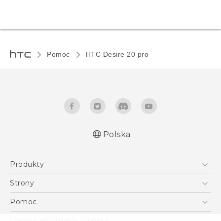
Pomoc
‎HTC Desire 20 pro‎
Polska
Produkty
Polish - Skrócony przewodnik
Smartfony
Polish - Podręczniki użytkownika
Strony
Quick start guide
5G
HTC Vive
Pomoc
User manual
VIVE
HTC Dev
Pomoc
Ogólne informacje o firmie