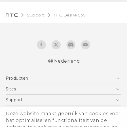
Support
HTC Desire 530‎
Nederland
Nederlands - Quick start guide
Producten
Nederlands - Gebruikershandleiding
English - Quick start guide
Telefoons
Sites
English - User manual
5G
HTC Vive
Support
Vive
HTC Dev
Support
About HTC
Deze website maakt gebruik van cookies voor
Accessoires
Aan de slag
Support voor eCommerce
ESG
het optimaliseren functionaliteit van de