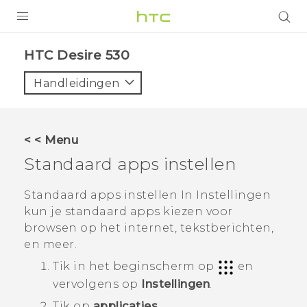
PRODUCTEN
HTC Desire 530‎
VIVE
Handleidingen
G REIGNS
TELEFOONS
< < Menu
ACCESSOIRES
Standaard apps instellen
AANBIEDINGEN
Standaard apps instellen In Instellingen
kun je standaard apps kiezen voor
HTC Club
SUPPORT
browsen op het internet, tekstberichten,
HTC-apparaten & -accessoires
en meer.
VIVERSE
Tik in het
beginscherm
op
en
Aanmelden
vervolgens op
Instellingen
.
Tik op
applicaties
.