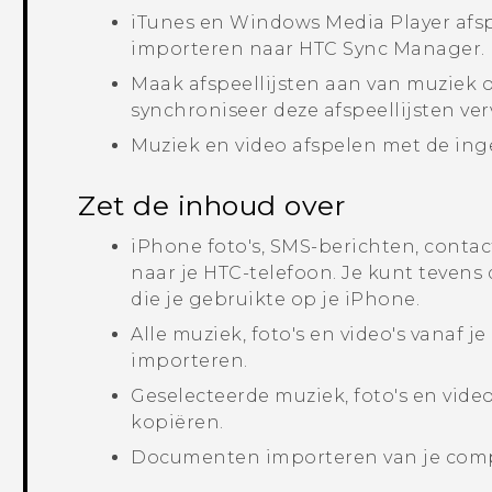
iTunes
en
Windows Media
Player afs
importeren naar
HTC Sync Manager
.
Maak afspeellijsten aan van muziek o
synchroniseer deze afspeellijsten ve
Muziek en video afspelen met de in
Zet de inhoud over
iPhone
foto's, SMS-berichten, conta
naar je HTC-telefoon.
Je kunt tevens 
die je gebruikte op je
iPhone
.
Alle muziek, foto's en video's vanaf 
importeren.
Geselecteerde muziek, foto's en video
kopiëren.
Documenten importeren van je compu