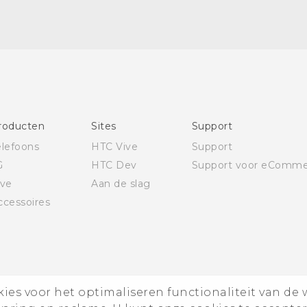
Nederlands - Quick start guide
Nederlands - Gebruikershandleiding
English - Quick start guide
English - User manual
roducten
Sites
Support
elefoons
HTC Vive
Support
G
HTC Dev
Support voor eComme
ive
Aan de slag
ccessoires
es voor het optimaliseren functionaliteit van de 