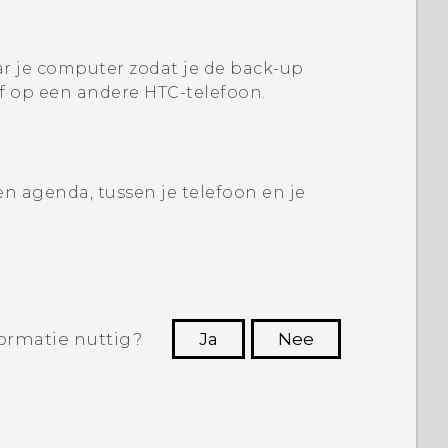
r je computer zodat je de back-up
f op een andere HTC-telefoon.
n agenda, tussen je telefoon en je
ormatie nuttig?
Ja
Nee
Dankuwel!