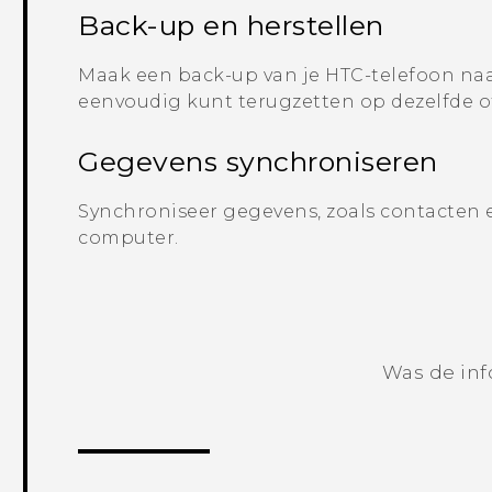
Back-up en herstellen
Maak een back-up van je HTC-telefoon naa
eenvoudig kunt terugzetten op dezelfde o
Gegevens synchroniseren
Synchroniseer gegevens, zoals contacten e
computer.
Was de inf