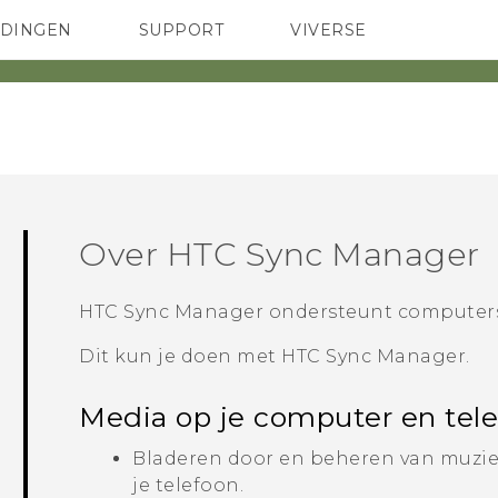
EDINGEN
SUPPORT
VIVERSE
 Club
TELEFOONS
HTC-apparaten & -accessoires
ACCESSOIRES
Over
HTC Sync Manager
HTC Sync Manager
ondersteunt computer
Dit kun je doen met
HTC Sync Manager
.
Media op je computer en tel
Bladeren door en beheren van muziek
je telefoon.