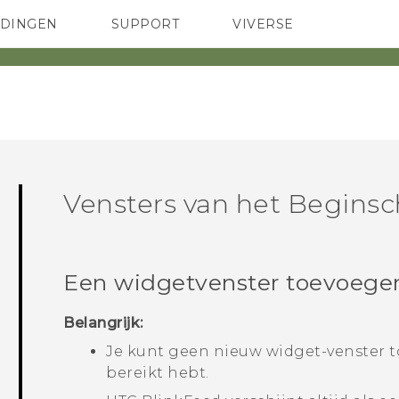
EDINGEN
SUPPORT
VIVERSE
 Club
TELEFOONS
HTC-apparaten & -accessoires
ACCESSOIRES
Vensters van het Begin
Een widgetvenster toevoegen
Belangrijk:
Je kunt geen nieuw widget-venster 
bereikt hebt.