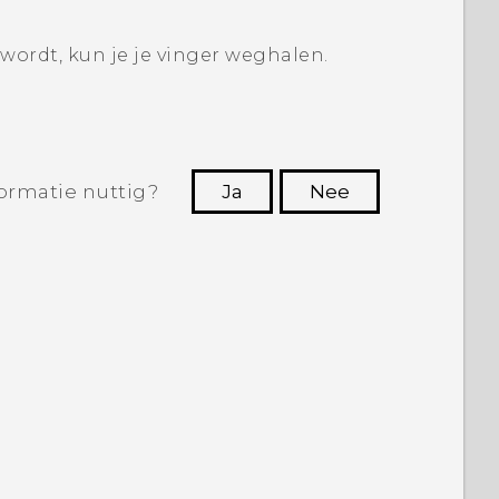
wordt, kun je je vinger weghalen.
ormatie nuttig?
Ja
Nee
Dankuwel!