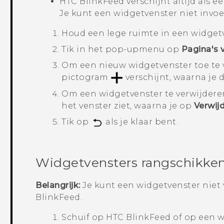
HTC BlinkFeed
verschijnt altijd als ee
Je kunt een widgetvenster niet invo
Houd een lege ruimte in een widget
Tik in het pop-upmenu op
Pagina's 
Om een nieuw widgetvenster toe te v
pictogram
verschijnt, waarna je d
Om een widgetvenster te verwijderen, 
het venster ziet, waarna je op
Verwij
Tik op
als je klaar bent.
Widgetvensters rangschikke
Belangrijk:
Je kunt een widgetvenster niet
BlinkFeed
.
Schuif op
HTC BlinkFeed
of op een w