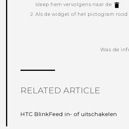
sleep hem vervolgens naar de
.
Als de widget of het pictogram rood 
Was de inf
RELATED ARTICLE
HTC BlinkFeed in- of uitschakelen