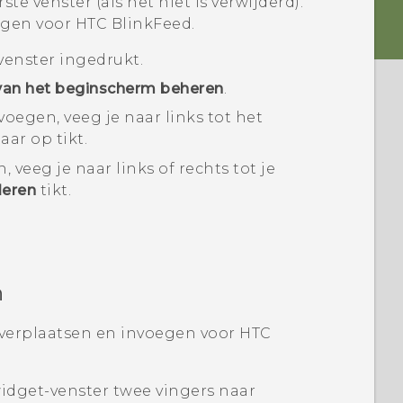
rste venster (als het niet is verwijderd).
egen voor
HTC BlinkFeed
.
venster ingedrukt.
van het beginscherm beheren
.
oegen, veeg je naar links tot het
aar op tikt.
veeg je naar links of rechts tot je
deren
tikt.
n
 verplaatsen en invoegen voor
HTC
idget-venster twee vingers naar