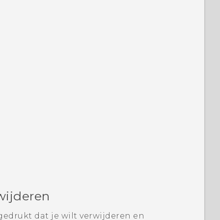
wijderen
edrukt dat je wilt verwijderen en