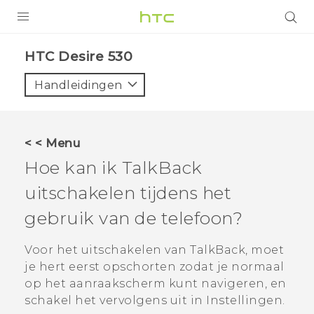
PRODUCTEN
HTC Desire 530‎
VIVE
Handleidingen
G REIGNS
TELEFOONS
< < Menu
ACCESSOIRES
Hoe kan ik
TalkBack
AANBIEDINGEN
uitschakelen tijdens het
gebruik van de telefoon?
HTC Club
SUPPORT
HTC-apparaten & -accessoires
Voor het uitschakelen van
TalkBack
, moet
VIVERSE
je hert eerst opschorten zodat je normaal
Aanmelden
op het aanraakscherm kunt navigeren, en
schakel het vervolgens uit in Instellingen.