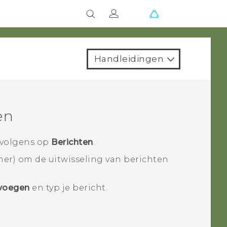
Handleidingen
en
rvolgens op
Berichten
.
er) om de uitwisseling van berichten
voegen
en typ je bericht.