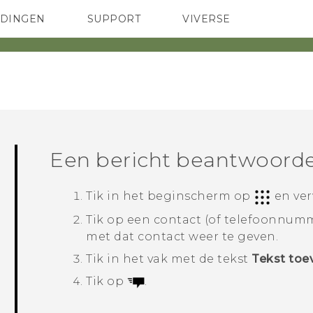
EDINGEN
SUPPORT
VIVERSE
 Club
TELEFOONS
HTC-apparaten & -accessoires
ACCESSOIRES
Een bericht beantwoord
Tik in het
beginscherm
op
en ve
Tik op een contact (of telefoonnumm
met dat contact weer te geven.
Tik in het vak met de tekst
Tekst toe
Tik op
.