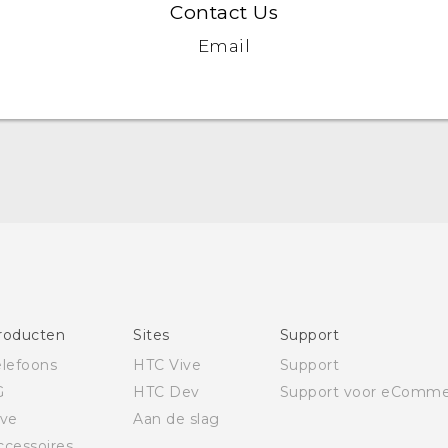
Contact Us
Email
Nederlands - Quick start guide
Nederlands - Gebruikershandleiding
English - Quick start guide
English - User manual
roducten
Sites
Support
elefoons
HTC Vive
Support
G
HTC Dev
Support voor eComme
ive
Aan de slag
ccessoires