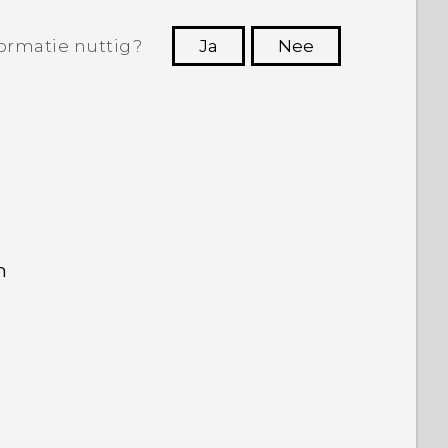
ormatie nuttig?
Ja
Nee
Dankuwel!
n