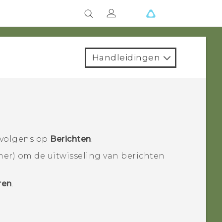
Handleidingen
rvolgens op
Berichten
.
er) om de uitwisseling van berichten
ren
.