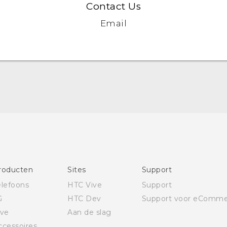
Contact Us
Email
Nederlands - Quick start guide
Nederlands - Gebruikershandleiding
English - Quick start guide
English - User manual
roducten
Sites
Support
elefoons
HTC Vive
Support
G
HTC Dev
Support voor eComme
ive
Aan de slag
ccessoires