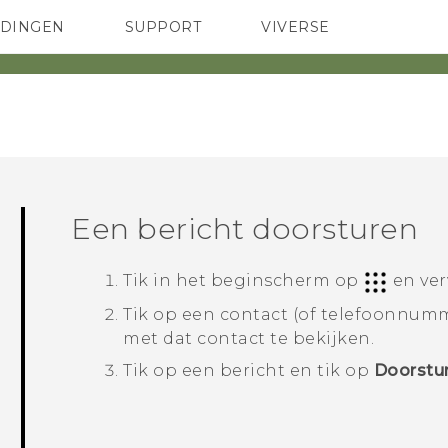
EDINGEN
SUPPORT
VIVERSE
 Club
TELEFOONS
HTC-apparaten & -accessoires
ACCESSOIRES
Een bericht doorsturen
Tik in het
beginscherm
op
en ve
Tik op een contact (of telefoonnumm
met dat contact te bekijken.
Tik op een bericht en tik op
Doorstu