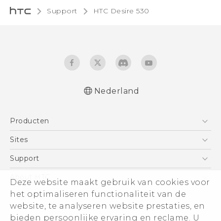
Support
HTC Desire 530‎
Nederland
Nederlands - Quick start guide
Producten
Nederlands - Gebruikershandleiding
English - Quick start guide
Telefoons
Sites
English - User manual
5G
HTC Vive
Support
Vive
HTC Dev
Support
About HTC
Deze website maakt gebruik van cookies voor
Accessoires
Aan de slag
Support voor eCommerce
het optimaliseren functionaliteit van de
ESG
website, te analyseren website prestaties, en
Informatie over het bedrijf
bieden persoonlijke ervaring en reclame. U