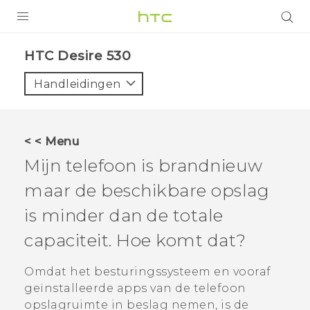
PRODUCTEN
HTC Desire 530‎
VIVE
Handleidingen
G REIGNS
TELEFOONS
< < Menu
ACCESSOIRES
Mijn telefoon is brandnieuw
AANBIEDINGEN
maar de beschikbare opslag
is minder dan de totale
HTC Club
SUPPORT
capaciteit. Hoe komt dat?
HTC-apparaten & -accessoires
VIVERSE
Omdat het besturingssysteem en vooraf
Aanmelden
geïnstalleerde apps van de telefoon
opslagruimte in beslag nemen, is de