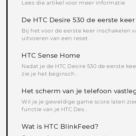
Lees die artikel voor meer informatie
De HTC Desire 530 de eerste keer 
Bij het voor de eerste keer inschakelen 
uitvoeren van een reset ...
HTC Sense Home
Nadat je de HTC Desire 530 de eerste kee
zie je het beginsch...
Het scherm van je telefoon vastl
Wil je je geweldige game score laten zien
functie van je HTC Des...
Wat is HTC BlinkFeed?