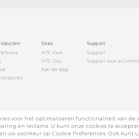
Nederlands - Quick start guide
Nederlands - Gebruikershandleiding
English - Quick start guide
English - User manual
roducten
Sites
Support
elefoons
HTC Vive
Support
G
HTC Dev
Support voor eComme
ive
Aan de slag
ccessoires
es voor het optimaliseren functionaliteit van de 
rvaring en reclame. U kunt onze cookies te accepte
n uw voorkeur op Cookie Preferences. Ook kunt u