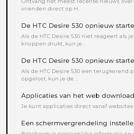
Ontvang het meest recente nieuws over j
vrienden direct op H...
De HTC Desire 530 opnieuw starten
Als de HTC Desire 530 niet reageert als j
knoppen drukt, kun je...
De HTC Desire 530 opnieuw starte
Als de HTC Desire 530 een terugkerend 
opgelost, kun je de ...
Applicaties van het web downloa
Je kunt applicaties direct vanaf websites
Een schermvergrendeling instell
Bescherm je persoonlijke informatie en