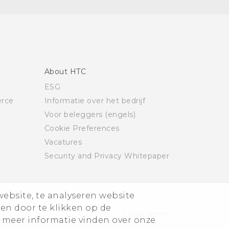
About HTC
ESG
rce
Informatie over het bedrijf
Voor beleggers (engels)
Cookie Preferences
Vacatures
Security and Privacy Whitepaper
website, te analyseren website
ren door te klikken op de
© 2011-2026 HTC Corporation
Legal terms
 meer informatie vinden over onze