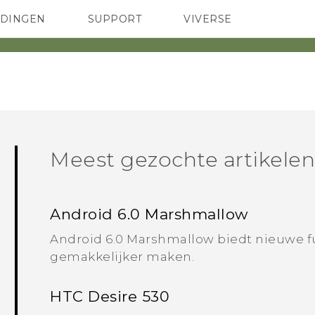
EDINGEN
SUPPORT
VIVERSE
 Club
TELEFOONS
HTC-apparaten & -accessoires
ACCESSOIRES
Meest gezochte artikele
Android 6.0 Marshmallow
Android 6.0 Marshmallow biedt nieuwe fu
gemakkelijker maken.
HTC Desire 530