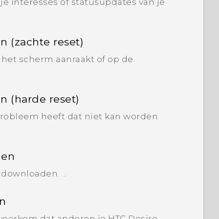
e interesses of statusupdates van je
 (zachte reset)
e het scherm aanraakt of op de
n (harde reset)
probleem heeft dat niet kan worden
den
 downloaden. ...
en
 voorkom dat anderen je HTC Desire