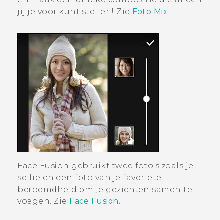
jij je voor kunt stellen! Zie
Foto Mix
.
Face Fusion
gebruikt twee foto's zoals je
selfie en een foto van je favoriete
beroemdheid om je gezichten samen te
voegen. Zie
Face Fusion
.