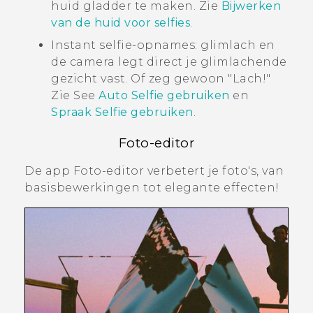
huid gladder te maken. Zie
Bijwerken
van de huid voor selfies
.
Instant selfie-opnames: glimlach en
de camera legt direct je glimlachende
gezicht vast. Of zeg gewoon "‍Lach!"‍
Zie See
Auto Selfie gebruiken
en
Spraak Selfie gebruiken
.
Foto-editor
De app
Foto-editor
verbetert je foto's, van
basisbewerkingen tot elegante effecten!