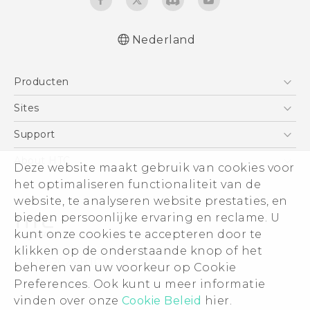
Nederland
Nederlands - Quick start guide
Producten
Nederlands - Gebruikershandleiding
English - Quick start guide
Telefoons
Sites
English - User manual
5G
HTC Vive
Support
Vive
HTC Dev
Support
About HTC
Deze website maakt gebruik van cookies voor
Accessoires
Aan de slag
Support voor eCommerce
het optimaliseren functionaliteit van de
ESG
website, te analyseren website prestaties, en
Informatie over het bedrijf
bieden persoonlijke ervaring en reclame. U
Voor beleggers (engels)
kunt onze cookies te accepteren door te
Cookie Preferences
klikken op de onderstaande knop of het
© 2011-2026 HTC Corporation
beheren van uw voorkeur op Cookie
Vacatures
Preferences. Ook kunt u meer informatie
Legal terms
Security and Privacy Whitepaper
vinden over onze
Cookie Beleid
hier.