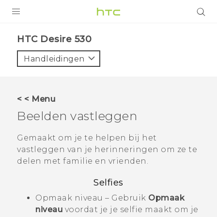
PRODUCTEN
HTC Desire 530‎
VIVE
Handleidingen
G REIGNS
TELEFOONS
< < Menu
ACCESSOIRES
Beelden vastleggen
AANBIEDINGEN
Gemaakt om je te helpen bij het
vastleggen van je herinneringen om ze te
HTC Club
SUPPORT
delen met familie en vrienden.
HTC-apparaten & -accessoires
VIVERSE
Selfies
Aanmelden
Opmaak niveau – Gebruik
Opmaak
niveau
voordat je je selfie maakt om je